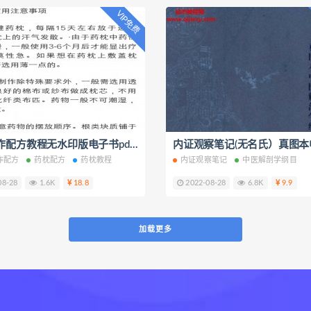
VIP免费
药枕制作配方教程无水印版电子书pdf百度云网盘下载学习
作配方
药枕配方
药枕教程
内证观察笔记
中医解剖学纲目
08-28
1.6K
18.8
2022-08-28
6.8K
9.9
加载更多