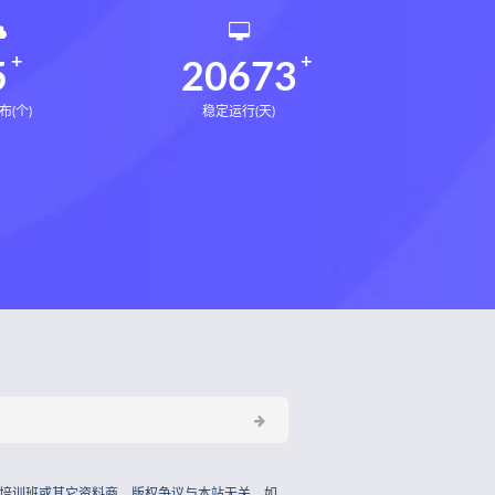
5
20673
布(个)
稳定运行(天)
培训班或其它资料商，版权争议与本站无关，如