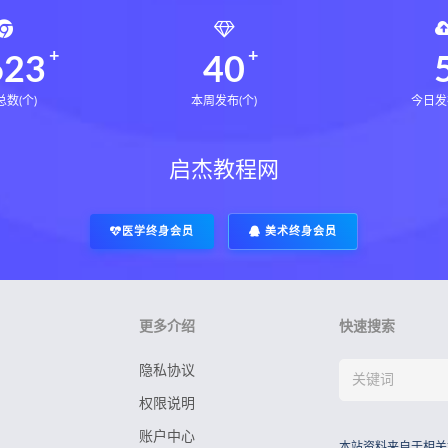
623
40
数(个)
本周发布(个)
今日发
启杰教程网
医学终身会员
美术终身会员
更多介绍
快速搜索
隐私协议
权限说明
账户中心
本站资料来自于相关