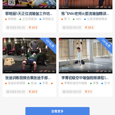
郭晓丽5天正位流瑜伽工作坊视频课程教材百度云网盘下载学习
陈飞Niki老师火箭流瑜伽精讲初级中级两套视频成品课程8集百度云网盘下载学习
郭晓丽
正位流瑜伽
郭晓丽正位流瑜伽
陈飞
NIKI
火箭流瑜伽精讲
2022-06-23
18.8
2022-06-23
28.8
VIP免费
VIP免费
张迪训练视频合集张迪手部肩膀腿营养课教程合集百度云网盘下载学习
李菁初级空中瑜伽视频课程12集百度云网盘下载学习
张迪训练视频
张迪
手部
肩膀
李菁初级空中瑜伽
腿
张迪营养课
李菁
空中瑜
2022-06-23
28.8
2022-06-23
9.9
加载更多