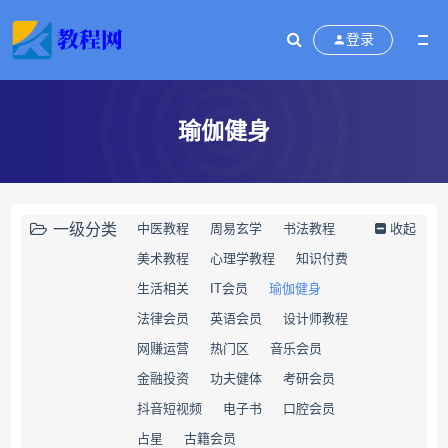
登录
瑜伽健身
一级分类
中医教程
周易玄学
书法教程
收起
美术教程
心理学教程
知识付费
生活相关
IT会员
瑜伽健身
法律会员
英语会员
设计师教程
网赚运营
热门区
音乐会员
金融投资
功夫健体
考研会员
抖音短视频
电子书
口腔会员
占星
古籍会员