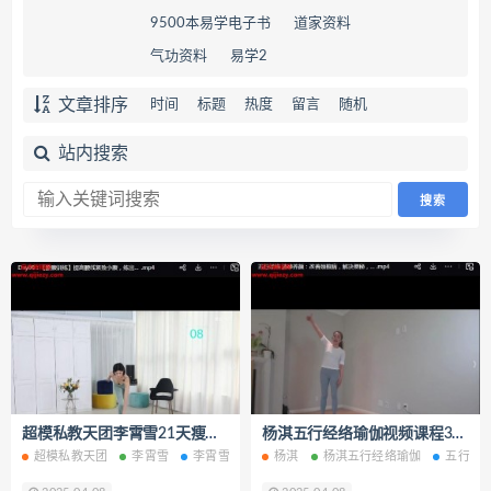
9500本易学电子书
道家资料
气功资料
易学2
文章排序
时间
标题
热度
留言
随机
站内搜索
超模私教天团李霄雪21天瘦身训练营视频课程配套文字资料百度网盘下载学习
杨淇五行经络瑜伽视频课程31套合集百度网盘下载学习
超模私教天团
李霄雪
李霄雪21天瘦身训练营
杨淇
杨淇五行经络瑜伽
李霄雪21天瘦身训练营网盘
五行经