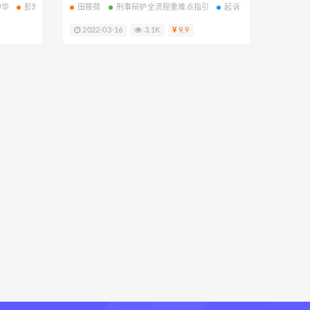
中华
彭凯
周晨黠
​田筱荷
李晨
刑事辩护全流程重难点指引
陈婷婷
智拾课堂
公司诉讼实务
起诉
侦查
2022-03-16
3.1K
9.9
华尔街
职未来
麦读微课
职问课程
新则学院
观则学院
吾法吾天