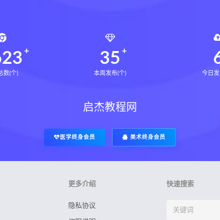
623
35
数(个)
本周发布(个)
今日发
启杰教程网
医学终身会员
美术终身会员
更多介绍
快速搜索
隐私协议