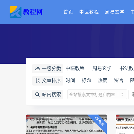
首页
中医教程
周易玄学
中医教程
周易玄学
书法教
一级分类
英语会员
设计师教程
网赚
时间
标题
热度
留言
文章排序
口腔会员
占星
古籍会员
站内搜索
VIP免费