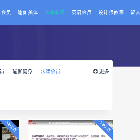
T会员
瑜伽美体
法律教程
英语会员
设计师教程
留
会员
瑜伽健身
法律会员
更多
会员
抖音短视频
电子书
VIP免费
VIP免费