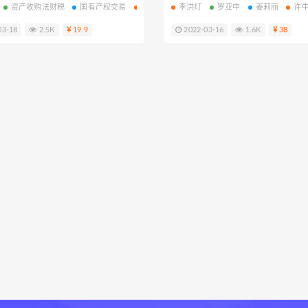
破产
资产收购法财税
国有产权交易
上市公司并购重组的特别规定
李洪灯
罗亚中
姜莉丽
许
03-18
2.5K
19.9
2022-03-16
1.6K
38
讲座
法律法规
法律资料
智元法律
法询
无讼
法律名家
法客云