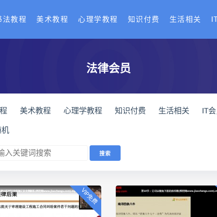
书法教程
美术教程
心理学教程
知识付费
生活相关
I
法律会员
程
美术教程
心理学教程
知识付费
生活相关
IT
运营
热门区
音乐会员
金融投资
功夫健体
考研
随机
9500本易学电子书
道家资料
气功资料
易学2
VIP免费