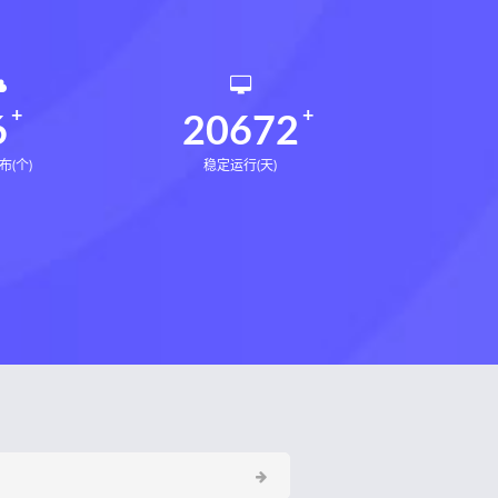
6
20672
布(个)
稳定运行(天)