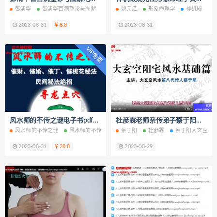
彭清华
彭清华百病望诊与图解
百病望诊与图解电子版
姚元江
形象命理学
百病望诊与图解PD
神机殿
2023-08-31
8.8
2023-08-31
VIP免费
风水师的不传之谜电子书pdf催财婚丁桃花百度网盘下载学习
杜彦霖老师亲传弟子蔡于阳大玄空阳宅风水视频课程90集百度网盘下载学习
风水师的不传之谜
风水师的不传之谜电子书
蔡于阳
风水师的不传之谜PDF
杜彦霖
蔡于阳大玄空阳
催财
2023-08-31
28.8
2023-08-29