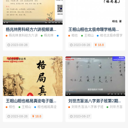
杨兆林男科经方六讲视频课程百度网盘下载学习
王相山相也太极命理学格局篇电子版pdf百度网盘下载学习
杨兆林男科经方六讲
杨兆林
杨兆林男科经方
相也
王相山
男科经方
相也太极命理学格
2023-08-28
2023-08-28
18.8
王相山相也格局真诠电子版打印版pdf百度网盘下载学习
刘世杰盲派八字弟子班第2期视频课程56集百度网盘下载学习
相也
王相山
相也格局真诠
格局真诠电子版
刘世杰盲派八字弟子班
格局真诠PDF
刘世杰盲派
格局真
2023-08-28
18.8
2023-08-27