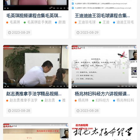
毛英琪视频课程合集毛英琪徒手美颜颜面筋膜修复手法颈纹法令纹的修复百度网盘下载学习
王迪迪迪王羽毛球课程合集羽毛球混双技战术12合一羽毛球进阶提升课PRO跟练版百度网盘下载学习
毛英琪
毛英琪徒手美颜
颜面筋膜修复手法
王迪羽毛球
颈纹消除
王迪
法令纹的修复
迪迪王羽毛球
2023-08-29
2023-08-29
赵志勇推拿手法学精品视频课程15集百度网盘下载学习
杨兆林妇科经方六讲视频课程痛经调经止带囊肿乳腺增生不孕百度网盘下载学习
赵志勇推拿手法学
赵志勇
推拿手法学
杨兆林
妇科经方
杨兆林妇科经
2023-08-28
2023-08-28