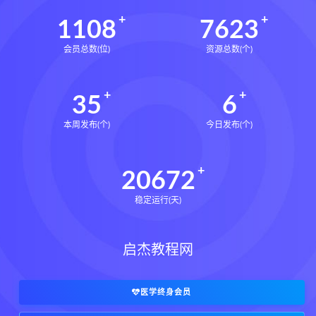
六爻万象答疑全书
1108
7623
道家八字化解指导册下载
会员总数(位)
资源总数(个)
道家八字化解指导册网盘
道家八字化解指导册pdf
35
6
道家八字化解指导册电子书
道家八字化解指导册
本周发布(个)
今日发布(个)
过三关与做功实例下载
过三关与做功实例网盘
20672
过三关与做功实例pdf
稳定运行(天)
过三关与做功实例电子书
过三关与做功实例
归一
寻龙点穴高级班课程下载
启杰教程网
寻龙点穴高级班课程网盘
寻龙点穴高级班课程
水沐
医学终身会员
辰南择吉日下载
辰南择吉日网盘