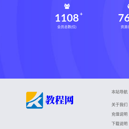
生命密码高级解读师网盘
生
1108
7
相理衡真十卷点校本pdf
相理
住宅环境疾病诊断实操全书网盘
会员总数(位)
资源总
住宅环境疾病诊断实操全书
盲派八字宫位做功断法下载
盲派八字宫位做功断法
鬼谷子
灰色生存下载
灰色生存网盘
张富源结构塑形术下载
张富
王氏千金揉骨术下载
王氏千
咏春五行气道术网盘
咏春五
本站导航
28天驾驭食欲训练营网盘
2
关于我们
充值说明
下载说明