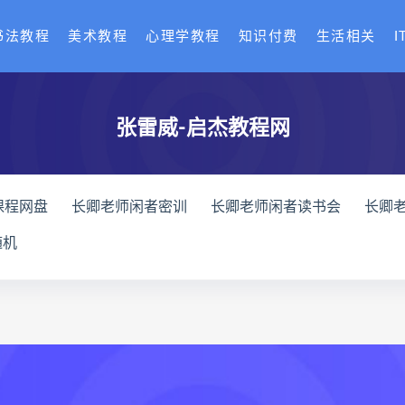
书法教程
美术教程
心理学教程
知识付费
生活相关
I
张雷威-启杰教程网
课程网盘
长卿老师闲者密训
长卿老师闲者读书会
长卿
全书下载
六爻万象答疑全书网盘
六爻万象答疑全书pdf
随机
化解指导册下载
道家八字化解指导册网盘
道家八字化解指导
与做功实例下载
过三关与做功实例网盘
过三关与做功实例p
龙点穴高级班课程下载
寻龙点穴高级班课程网盘
寻龙点
网盘
辰南择吉日
九宫八卦指针下载
九宫八卦指针网盘
机预测学网盘
世道天机预测学pdf
世道天机预测学电子书
术下载
财富显化的道法术网盘
财富显化的道法术
生命