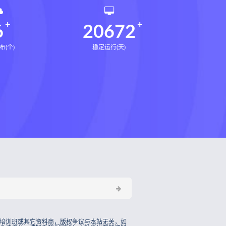
相理衡真十卷点校本网盘
6
20672
环境疾病诊断实操全书下载
书电子书
望气断病
五虚五实
布(个)
稳定运行(天)
道统
王爱品道统
王爱品
派八字宫位做功断法电子书
鬼谷子的局
鬼谷子的局:战国纵横
国历史中的生存游戏与权力博弈
形术线上课
张富源结构塑形术
王三锤
咏春五行气道术下载
训练营下载
培训班或其它资料商，版权争议与本站无关，如