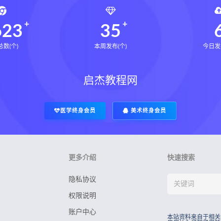
命密码高级解读师
弈涵老师
相理衡真十卷点校本下载
623
35
衡真十卷点校本电子书
相理衡真十卷点校本
陳釗
住宅
住宅环境疾病诊断实操全书pdf
住宅环境疾病诊断实操全
数(个)
本周发布(个)
今日发
风水道医
道统下载
道统网盘
道统pdf
道统电子书
盲派八字宫位做功断法网盘
盲派八字宫位做功断法pdf
盲
启杰教程网
的局epub下载
鬼谷子的局epub网盘
鬼谷子的局epub
灰色生存pdf
灰色生存电子书
灰色生存
灰色生存中
医学终身会员
美术终身会员
源结构塑形术网盘
张富源结构塑形术线下课
张富源结构塑
金揉骨术网盘
王氏千金揉骨术
王三锤王氏千金揉骨术
行气道术
由清风咏春五行气道术
由清风
28天驾驭食欲
更多介绍
快速搜索
8天驾驭食欲训练营
隐私协议
权限说明
账户中心
本站资料来自于相关