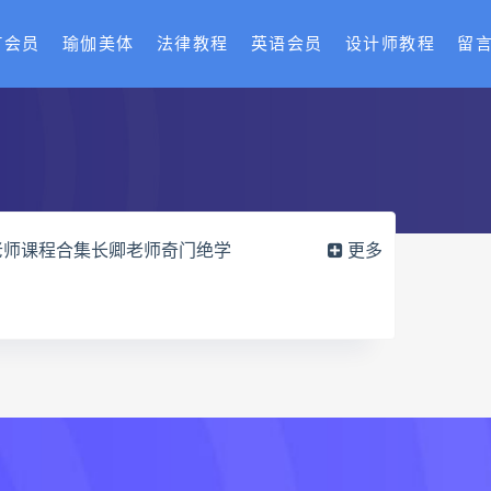
T会员
瑜伽美体
法律教程
英语会员
设计师教程
留
老师课程合集长卿老师奇门绝学
更多
六爻万象答疑全书电子书
册pdf
道家八字化解指导册电子书
df
过三关与做功实例电子书
穴高级班课程
水沐
九宫八卦指针
世道天机预测学
青乌居士
密码高级解读师下载