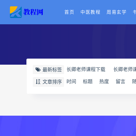
首页
中医教程
周易玄学
长卿老师课程下载
长卿老师
最新标签
长卿老师课程
六爻万象答疑
时间
标题
热度
留言
文章排序
六爻万象答疑全书
道家八字
道家八字化解指导册
过三关
过三关与做功实例
归一
寻
辰南择吉日下载
辰南择吉日
世道天机预测学下载
世道天
实用命理学
财富显化的道法