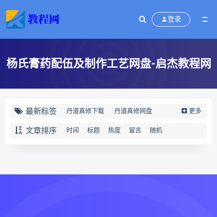
登录
杨氏膏药配伍及制作工艺网盘-启杰教程网
最新标签
丹道真修下载
丹道真修网盘
更多
丹道真修养生术
丹道真修合集
文章排序
时间
标题
热度
留言
随机
丹道真修初中高级班
丹道真修
赵氏寻因断根速效通经术下载
赵氏寻因断根速效通经术网盘
宫廷御医槌疗术下载
宫廷御医槌疗术网盘
宫廷御医槌疗术
赵书曦宫廷御医槌疗术