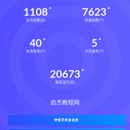
脐针通关导引术下载
1108
7623
脐针通关导引术网盘
脐针通关导引术
会员总数(位)
资源总数(个)
赵建新脐针通关导引术面授班
开元针灸下载
开元针灸网盘
40
5
长卿老师课程下载
长卿老师课程网盘
长卿老师闲者密训
本周发布(个)
今日发布(个)
长卿老师闲者读书会
长卿老师课程合集长卿老师奇门绝学
20673
长卿老师课程
六爻万象答疑全书下载
稳定运行(天)
六爻万象答疑全书网盘
六爻万象答疑全书pdf
六爻万象答疑全书电子书
启杰教程网
六爻万象答疑全书
道家八字化解指导册下载
医学终身会员
道家八字化解指导册网盘