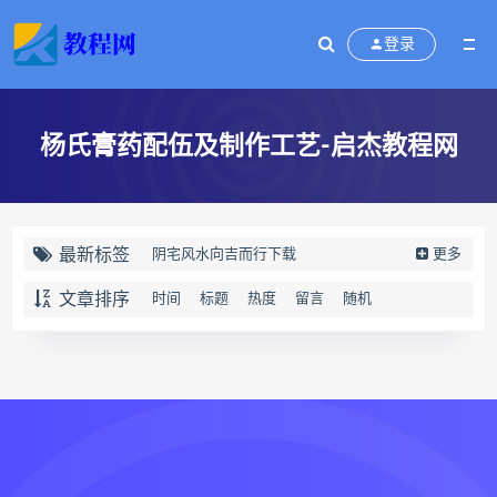
登录
杨氏膏药配伍及制作工艺-启杰教程网
最新标签
阴宅风水向吉而行下载
更多
阴宅风水向吉而行网盘
文章排序
时间
标题
热度
留言
随机
阴宅风水向吉而行pdf
阴宅风水向吉而行电子书
向吉而行
奇门四害化解下载
奇门四害化解网盘
奇门四害化解
姻缘预测运筹班下载
姻缘预测运筹班网盘
姻缘预测运筹班
牛朝阳