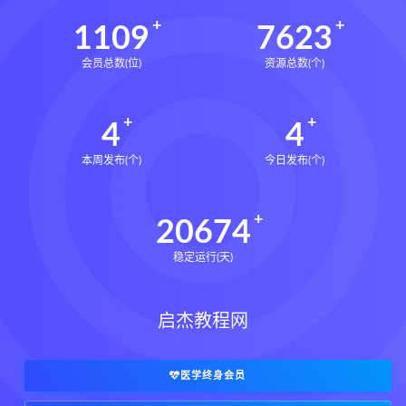
王氏中药外治疗法面授系统课下载
1109
7623
王氏中药外治疗法面授系统课网盘
会员总数(位)
资源总数(个)
王氏中药外治疗法面授系统课
丹道真修下载
丹道真修网盘
4
4
丹道真修养生术
丹道真修合集
丹道真修初中高级班
丹道真修
本周发布(个)
今日发布(个)
赵氏寻因断根速效通经术下载
赵氏寻因断根速效通经术网盘
20674
宫廷御医槌疗术下载
稳定运行(天)
宫廷御医槌疗术网盘
宫廷御医槌疗术
赵书曦宫廷御医槌疗术
脐针通关导引术下载
启杰教程网
脐针通关导引术网盘
脐针通关导引术
赵建新脐针通关导引术面授班
医学终身会员
开元针灸下载
开元针灸网盘