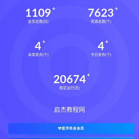
王氏中药外治疗法面授系统课下载
1109
7623
王氏中药外治疗法面授系统课网盘
会员总数(位)
资源总数(个)
王氏中药外治疗法面授系统课
丹道真修下载
丹道真修网盘
4
4
丹道真修养生术
丹道真修合集
丹道真修初中高级班
丹道真修
本周发布(个)
今日发布(个)
赵氏寻因断根速效通经术下载
赵氏寻因断根速效通经术网盘
20674
宫廷御医槌疗术下载
稳定运行(天)
宫廷御医槌疗术网盘
宫廷御医槌疗术
赵书曦宫廷御医槌疗术
脐针通关导引术下载
启杰教程网
脐针通关导引术网盘
脐针通关导引术
赵建新脐针通关导引术面授班
医学终身会员
开元针灸下载
开元针灸网盘