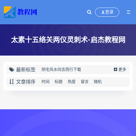
登录
太素十五络关两仪灵刺术-启杰教程网
最新标签
阴宅风水向吉而行下载
更多
阴宅风水向吉而行网盘
文章排序
时间
标题
热度
留言
随机
阴宅风水向吉而行pdf
阴宅风水向吉而行电子书
向吉而行
奇门四害化解下载
奇门四害化解网盘
奇门四害化解
姻缘预测运筹班下载
姻缘预测运筹班网盘
姻缘预测运筹班
牛朝阳