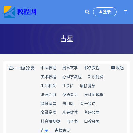
登录
占星
一级分类
中医教程
周易玄学
书法教程
收起
美术教程
心理学教程
知识付费
生活相关
IT会员
瑜伽健身
法律会员
英语会员
设计师教程
网赚运营
热门区
音乐会员
金融投资
功夫健体
考研会员
抖音短视频
电子书
口腔会员
占星
古籍会员