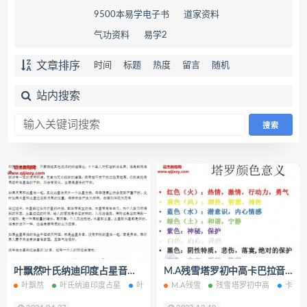
9500本易学电子书
道家资料
气功资料
易学2
文章排序
时间
标题
热度
留言
随机
站内搜索
叶飘然叶氏纳迪印度占星音频文字资料百度网盘下载学习
M.A残雪塔罗初中高卡巴拉音频课程配套文字资料百度网盘下载学习
叶飘然
叶氏纳迪印度占星
叶氏纳迪
M.A残雪
印度占星
残雪塔罗初中高
卡巴