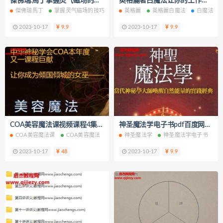
傑佛瑞.馬丁掌握灵气磁场的技巧电子书pdf百度网盘下载学习
英格麗著白魔法让你的工作超顺利电子书pdf百度网盘下载学习
傑佛瑞馬丁
掌握灵气磁场的技巧电子书
英格麗
掌握灵气磁场的技巧PDF
英格麗白魔法
白魔法
掌握灵
2023-10-17
9.9
2023-10-17
9.9
COA美容魔法课视频课程4集文字资料百度网盘下载学习
神圣魔法学电子书pdf百度网盘下载学习
COA美容魔法课
COA美容魔法
COA
神圣魔法学
美容魔法课
神圣魔法学电子书
美容魔法
2023-10-17
48
2023-10-17
9.9