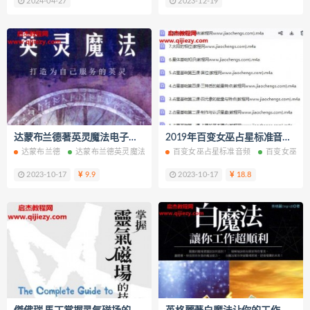
2024-04-27
2023-12-19
达蒙布兰德著英灵魔法电子书pdf百度网盘下载学习
2019年百变女巫占星标准音频课程8集百度网盘下载学习
达蒙布兰德
达蒙布兰德英灵魔法
英灵魔法电子书
百变女巫占星标准音频
英灵魔法PDF
百变女巫占
英灵
2023-10-17
9.9
2023-10-17
18.8