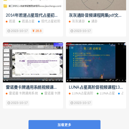
2014年若道占星现代占星初阶12讲视频课程课件笔记认识出生星图百度网盘下载学习
灰灰通卦音频课程两集pdf文档百度网盘下载学习
若道
若道占星
现代占星初阶12讲
灰灰通卦
认识出生星图
通卦
2023-10-17
28.8
2023-10-17
雷诺曼卡牌通用系统视频课程5集百度网盘下载学习
LUNA占星高阶音视频课程13集百度网盘下载学习
雷诺曼卡牌通用系统
雷诺曼卡牌
LUNA占星高阶
LUNA占星
占星
2023-10-17
2023-10-17
加载更多