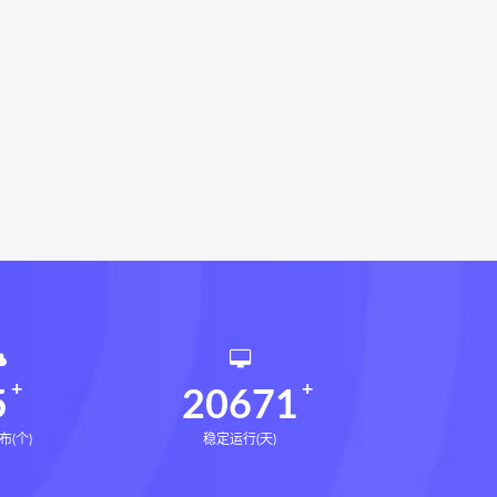
载
灰色生存网盘
灰色生存pdf
术下载
张富源结构塑形术网盘
下载
王氏千金揉骨术网盘
术网盘
咏春五行气道术
28天驾驭食欲训练营
腿直腿计划网盘
14天瘦腿直腿计划
课网盘
全身体态调整减脂塑形课
催官篇解析网盘
永金匮方剂一年通下载
勇咏春清风十二式线下课网盘
仲行黄帝掌鉴线下课
5
20671
布(个)
稳定运行(天)