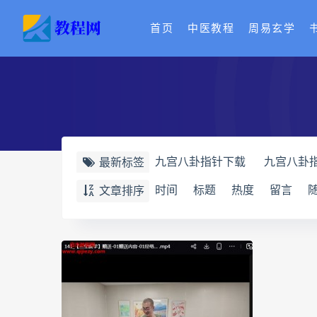
首页
中医教程
周易玄学
九宫八卦指针下载
九宫八卦
最新标签
世道天机预测学电子书
世道
时间
标题
热度
留言
文章排序
财富显化的道法术
生命密码
相理衡真十卷点校本下载
相
相理衡真十卷点校本
陳釗
住宅环境疾病诊断实操全书电子
道统pdf
道统电子书
道统
盲派八字宫位做功断法pdf
盲