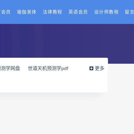
T会员
瑜伽美体
法律教程
英语会员
设计师教程
留
预测学网盘
世道天机预测学pdf
更多
载
财富显化的道法术网盘
读师
弈涵老师
十卷点校本电子书
网盘
住宅环境疾病诊断实操全书pdf
风水道医
道统下载
道统网盘
八字宫位做功断法网盘
的局epub下载