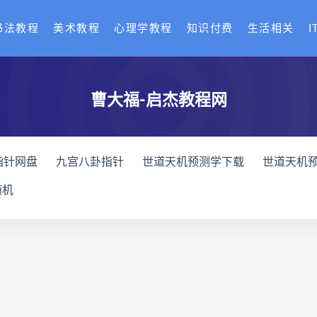
书法教程
美术教程
心理学教程
知识付费
生活相关
I
曹大福-启杰教程网
指针网盘
九宫八卦指针
世道天机预测学下载
世道天机
天机预测学
青乌居士
实用命理学
财富显化的道法术下
随机
高级解读师下载
生命密码高级解读师网盘
生命密码高级解
理衡真十卷点校本网盘
相理衡真十卷点校本pdf
相理衡真
住宅环境疾病诊断实操全书下载
住宅环境疾病诊断实操全书
书
望气断病
五虚五实
住宅环境疾病诊断实操全书
王爱品道统
王爱品
盲派八字宫位做功断法下载
盲派
派八字宫位做功断法电子书
盲派八字宫位做功断法
鬼谷子