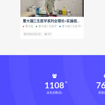
鬼谷子的局epub网盘
鬼谷子的
灰色生存电子书
灰色生存
张富源结构塑形术线下课
曹大福三生医学系列全理论+实操视频课程143集百度网盘下载学习
张
曹大福
曹大福三生医学
曹大福三生医学系列全理论
曹大
王氏千金揉骨术
王三锤王氏
2026-06-22
47
由清风咏春五行气道术
由清
文七28天驾驭食欲训练营
文
韩小四14天瘦腿直腿计划
韩
高金玲100节全身体态调整减脂
周锦伦解译催官篇解析pdf
周
张会永金匮方剂一年通网盘
牛勇咏春清风十二式线下课
1108
7
张仲行黄帝掌鉴
黄帝掌鉴
会员总数(位)
资源总