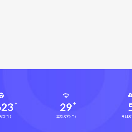
局epub
鬼谷子的局
鬼谷子的局:战国纵横
灰色生存下
灰色生存中国历史中的生存游戏与权力博弈
张富源结构塑形
富源结构塑形术线上课
张富源结构塑形术
王氏千金揉骨术
福三生医学实操
曹大福三生医学网盘
曹大福三生医学下载
千金揉骨术
王三锤
咏春五行气道术下载
咏春五行气道
风
28天驾驭食欲训练营下载
28天驾驭食欲训练营网盘
七饮食心理
文七老师
14天瘦腿直腿计划下载
14天瘦
小四
全身体态调整减脂塑形课下载
全身体态调整减脂塑形
塑形课
高金玲
周锦伦解译催官篇解析下载
周锦伦解译
锦伦解译催官篇解析电子书
周锦伦解译催官篇解析
张会
张会永金匮方剂一年通
牛勇咏春清风十二式线下课下载
牛
张仲行黄帝掌鉴线下课下载
张仲行黄帝掌鉴线下课网盘
张
623
29
数(个)
本周发布(个)
今日发