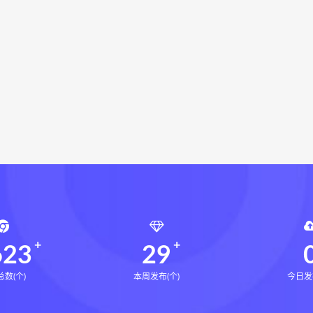
局epub
鬼谷子的局
鬼谷子的局:战国纵横
灰色生存下
灰色生存中国历史中的生存游戏与权力博弈
张富源结构塑形
富源结构塑形术线上课
张富源结构塑形术
王氏千金揉骨术
千金揉骨术
王三锤
咏春五行气道术下载
咏春五行气道
风
28天驾驭食欲训练营下载
28天驾驭食欲训练营网盘
七饮食心理
文七老师
14天瘦腿直腿计划下载
14天瘦
小四
全身体态调整减脂塑形课下载
全身体态调整减脂塑形
塑形课
高金玲
周锦伦解译催官篇解析下载
周锦伦解译
锦伦解译催官篇解析电子书
周锦伦解译催官篇解析
张会
张会永金匮方剂一年通
牛勇咏春清风十二式线下课下载
牛
张仲行黄帝掌鉴线下课下载
张仲行黄帝掌鉴线下课网盘
张
623
29
数(个)
本周发布(个)
今日发