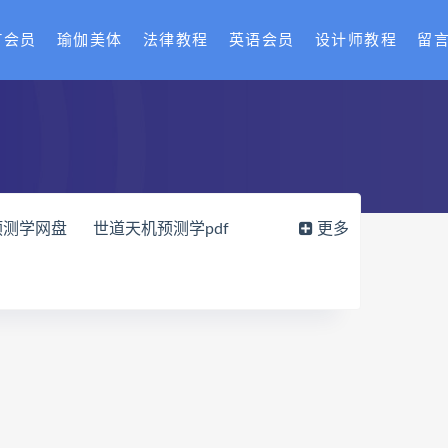
T会员
瑜伽美体
法律教程
英语会员
设计师教程
留
预测学网盘
世道天机预测学pdf
更多
载
财富显化的道法术网盘
读师
弈涵老师
十卷点校本电子书
网盘
住宅环境疾病诊断实操全书pdf
风水道医
道统下载
道统网盘
八字宫位做功断法网盘
的局epub下载