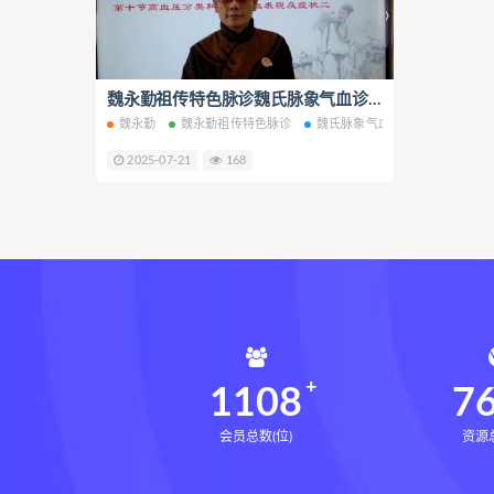
鬼谷子的局epub网盘
鬼谷子的
灰色生存电子书
灰色生存
张富源结构塑形术线下课
魏永勤祖传特色脉诊魏氏脉象气血诊断法视频课程11集百度网盘下载学习
张
魏永勤
魏永勤祖传特色脉诊
魏氏脉象气血诊断法
王氏千金揉骨术
王三锤王氏
2025-07-21
168
由清风咏春五行气道术
由清
文七28天驾驭食欲训练营
文
韩小四14天瘦腿直腿计划
韩
高金玲100节全身体态调整减脂
周锦伦解译催官篇解析pdf
周
张会永金匮方剂一年通网盘
牛勇咏春清风十二式线下课
1108
7
张仲行黄帝掌鉴
黄帝掌鉴
会员总数(位)
资源总