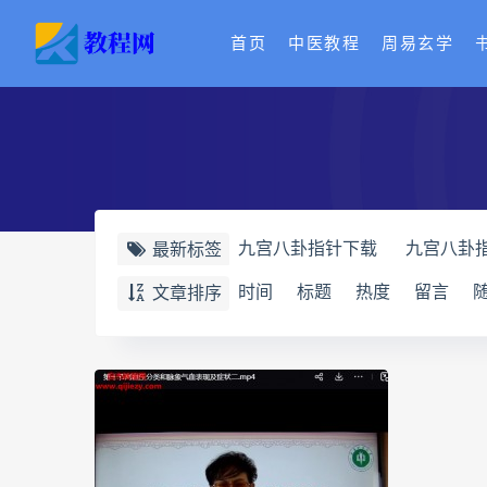
首页
中医教程
周易玄学
九宫八卦指针下载
九宫八卦
最新标签
世道天机预测学电子书
世道
时间
标题
热度
留言
文章排序
财富显化的道法术
生命密码
相理衡真十卷点校本下载
相
相理衡真十卷点校本
陳釗
住宅环境疾病诊断实操全书电子
道统pdf
道统电子书
道统
盲派八字宫位做功断法pdf
盲