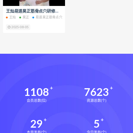
财富显化的道法术
王灿易道昊正筋骨点穴研修班视频课程139集百度网盘下载学习
生命密码高级解读师下载
王灿
昊正
易道昊正筋骨点穴研修班
筋骨点穴
生命密码高级解读师网盘
2025-08-05
生命密码高级解读师
弈涵老师
相理衡真十卷点校本下载
相理衡真十卷点校本网盘
相理衡真十卷点校本pdf
相理衡真十卷点校本电子书
相理衡真十卷点校本
陳釗
住宅环境疾病诊断实操全书下载
1108
7623
住宅环境疾病诊断实操全书网盘
会员总数(位)
资源总数(个)
住宅环境疾病诊断实操全书pdf
住宅环境疾病诊断实操全书电子书
29
5
望气断病
五虚五实
住宅环境疾病诊断实操全书
风水道医
本周发布(个)
今日发布(个)