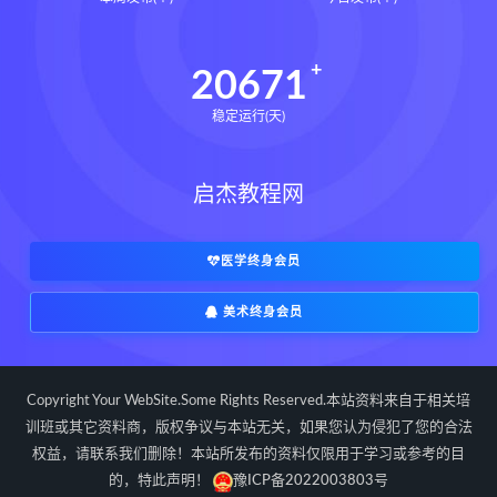
道统下载
道统网盘
道统pdf
道统电子书
道统
王爱品道统
20671
王爱品
盲派八字宫位做功断法下载
稳定运行(天)
盲派八字宫位做功断法网盘
盲派八字宫位做功断法pdf
启杰教程网
盲派八字宫位做功断法电子书
盲派八字宫位做功断法
鬼谷子的局epub下载
医学终身会员
鬼谷子的局epub网盘
美术终身会员
鬼谷子的局epub
鬼谷子的局
鬼谷子的局:战国纵横
灰色生存下载
灰色生存网盘
灰色生存pdf
Copyright Your WebSite.Some Rights Reserved.本站资料来自于相关培
灰色生存电子书
灰色生存
训班或其它资料商，版权争议与本站无关，如果您认为侵犯了您的合法
权益，请联系我们删除！本站所发布的资料仅限用于学习或参考的目
灰色生存中国历史中的生存游戏与权力
博弈
的，特此声明！
豫ICP备2022003803号