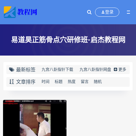
登录
易道昊正筋骨点穴研修班-启杰教程网
最新标签
九宫八卦指针下载
九宫八卦指针网盘
更多
九宫八卦指针
世道天机预测学下载
文章排序
时间
标题
热度
留言
随机
世道天机预测学网盘
世道天机预测学pdf
世道天机预测学电子书
世道天机预测学
青乌居士
实用命理学
财富显化的道法术下载
财富显化的道法术网盘