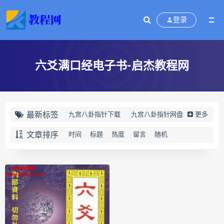
登录
六爻满口经电子书-启杰教程网
最新标签
九宫八卦指针下载
九宫八卦指针网盘
更多
九宫八卦指针
世道天机预测学下载
文章排序
时间
标题
热度
留言
随机
世道天机预测学网盘
世道天机预测学pdf
世道天机预测学电子书
世道天机预测学
青乌居士
实用命理学
财富显化的道法术下载
财富显化的道法术网盘