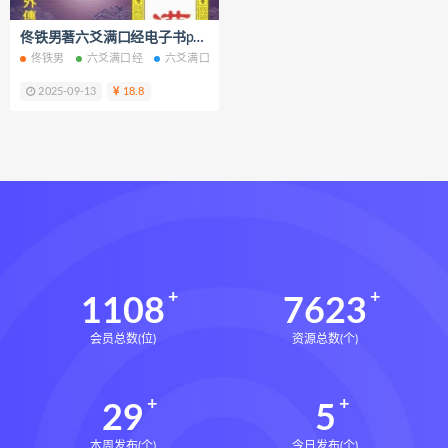
财富显化的道法术
佟铁男著六爻满口经电子书pdf百度网盘下载学习
生命密码高级解读师下载
佟铁男
六爻满口经
六爻满口经电子书
六爻满口经PDF
六爻满口经网
生命密码高级解读师网盘
2025-09-13
18.8
生命密码高级解读师
弈涵老师
相理衡真十卷点校本下载
相理衡真十卷点校本网盘
相理衡真十卷点校本pdf
相理衡真十卷点校本电子书
相理衡真十卷点校本
陳釗
住宅环境疾病诊断实操全书下载
1108
7623
住宅环境疾病诊断实操全书网盘
会员总数(位)
资源总数(个)
住宅环境疾病诊断实操全书pdf
住宅环境疾病诊断实操全书电子书
29
5
望气断病
五虚五实
住宅环境疾病诊断实操全书
风水道医
本周发布(个)
今日发布(个)