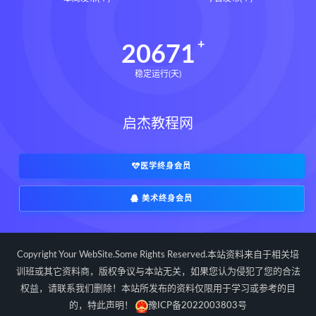
道统下载
道统网盘
道统pdf
道统电子书
道统
王爱品道统
20671
王爱品
盲派八字宫位做功断法下载
稳定运行(天)
盲派八字宫位做功断法网盘
盲派八字宫位做功断法pdf
启杰教程网
盲派八字宫位做功断法电子书
盲派八字宫位做功断法
鬼谷子的局epub下载
医学终身会员
鬼谷子的局epub网盘
美术终身会员
鬼谷子的局epub
鬼谷子的局
鬼谷子的局:战国纵横
灰色生存下载
灰色生存网盘
灰色生存pdf
Copyright Your WebSite.Some Rights Reserved.本站资料来自于相关培
灰色生存电子书
灰色生存
训班或其它资料商，版权争议与本站无关，如果您认为侵犯了您的合法
权益，请联系我们删除！本站所发布的资料仅限用于学习或参考的目
灰色生存中国历史中的生存游戏与权力
博弈
的，特此声明！
豫ICP备2022003803号