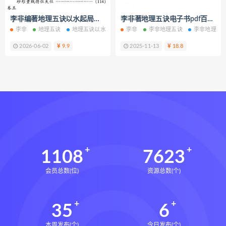
六爻万象答疑全书
李非编著地理五诀以水起局白话评注电子书pdf百度网盘下载学习
李非著地理五诀电子书pdf百度网盘下载学习
道家八字化解指导册下载
李非
地理五诀
地理五诀以水起局
李非
地理五诀白话评注
李非地理五诀
地理五诀电子书
李非地理五
道家八字化解指导册网盘
2026-06-02
9.9
2025-11-13
18.8
道家八字化解指导册pdf
道家八字化解指导册电子书
道家八字化解指导册
过三关与做功实例下载
过三关与做功实例网盘
过三关与做功实例pdf
过三关与做功实例电子书
1108
7623
过三关与做功实例
归一
会员总数(位)
资源总数(个)
寻龙点穴高级班课程下载
寻龙点穴高级班课程网盘
35
6
寻龙点穴高级班课程
水沐
辰南择吉日下载
辰南择吉日网盘
本周发布(个)
今日发布(个)