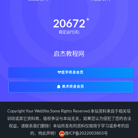
辰南择吉日
九宫八卦指针下载
九宫八卦指针网盘
九宫八卦指针
20672
世道天机预测学下载
稳定运行(天)
世道天机预测学网盘
世道天机预测学pdf
启杰教程网
世道天机预测学电子书
世道天机预测学
青乌居士
实用命理学
财富显化的道法术下载
医学终身会员
财富显化的道法术网盘
美术终身会员
财富显化的道法术
生命密码高级解读师下载
生命密码高级解读师网盘
Copyright Your WebSite.Some Rights Reserved.本站资料来自于相关培
生命密码高级解读师
弈涵老师
训班或其它资料商，版权争议与本站无关，如果您认为侵犯了您的合法
权益，请联系我们删除！本站所发布的资料仅限用于学习或参考的目
相理衡真十卷点校本下载
的，特此声明！
豫ICP备2022003803号
相理衡真十卷点校本网盘