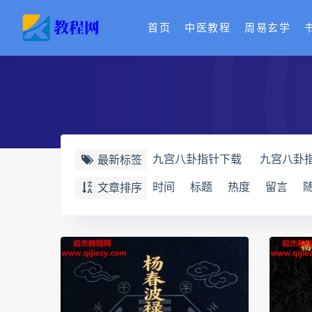
首页
中医教程
周易玄学
九宫八卦指针下载
九宫八卦
最新标签
世道天机预测学电子书
世道
时间
标题
热度
留言
文章排序
财富显化的道法术
生命密码
相理衡真十卷点校本下载
相
相理衡真十卷点校本
陳釗
住宅环境疾病诊断实操全书电子
道统pdf
道统电子书
道统
盲派八字宫位做功断法pdf
盲