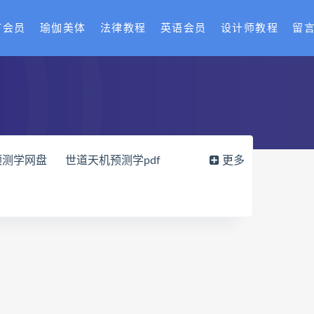
T会员
瑜伽美体
法律教程
英语会员
设计师教程
留
预测学网盘
世道天机预测学pdf
更多
载
财富显化的道法术网盘
读师
弈涵老师
十卷点校本电子书
网盘
住宅环境疾病诊断实操全书pdf
风水道医
道统下载
道统网盘
八字宫位做功断法网盘
的局epub下载