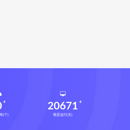
载
灰色生存网盘
灰色生存pdf
术下载
张富源结构塑形术网盘
下载
王氏千金揉骨术网盘
亲断法精要下载
禄命法真传全解PDF
禄命法真传全解网盘
禄命法真传全解下载
术网盘
咏春五行气道术
28天驾驭食欲训练营
腿直腿计划网盘
14天瘦腿直腿计划
课网盘
全身体态调整减脂塑形课
催官篇解析网盘
永金匮方剂一年通下载
勇咏春清风十二式线下课网盘
仲行黄帝掌鉴线下课
0
20671
布(个)
稳定运行(天)