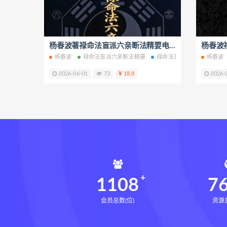
鬼谷子的局epub网盘
鬼谷子的
灰色生存电子书
灰色生存
张富源结构塑形术线下课
杨春波著禄命法盲派六亲断法精要电子书pdf百度网盘下载学习
张
杨春波
禄命法盲派六亲断法精要
禄命法盲派六亲断法精要电
杨春波
王氏千金揉骨术
王三锤王氏
2026-06-01
73
18.8
2026-
由清风咏春五行气道术
由清
文七28天驾驭食欲训练营
文
韩小四14天瘦腿直腿计划
韩
高金玲100节全身体态调整减脂
周锦伦解译催官篇解析pdf
周
张会永金匮方剂一年通网盘
牛勇咏春清风十二式线下课
1108
7
张仲行黄帝掌鉴
黄帝掌鉴
会员总数(位)
资源总