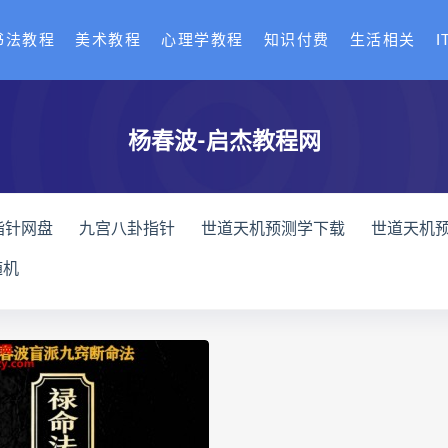
书法教程
美术教程
心理学教程
知识付费
生活相关
I
杨春波-启杰教程网
指针网盘
九宫八卦指针
世道天机预测学下载
世道天机
天机预测学
青乌居士
实用命理学
财富显化的道法术下
随机
高级解读师下载
生命密码高级解读师网盘
生命密码高级解
理衡真十卷点校本网盘
相理衡真十卷点校本pdf
相理衡真
住宅环境疾病诊断实操全书下载
住宅环境疾病诊断实操全书
书
望气断病
五虚五实
住宅环境疾病诊断实操全书
王爱品道统
王爱品
盲派八字宫位做功断法下载
盲派
派八字宫位做功断法电子书
盲派八字宫位做功断法
鬼谷子