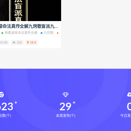
局epub
鬼谷子的局
鬼谷子的局:战国纵横
灰色生存下
灰色生存中国历史中的生存游戏与权力博弈
张富源结构塑形
富源结构塑形术线上课
张富源结构塑形术
杨春波禄命法真传全解九窍歌盲派九窍断命法电子书pdf百度网盘下载学习
王氏千金揉骨术
子书
杨春波禄命法真传全解
禄命法盲派六亲断法精要PDF
九窍歌
盲派九窍断命法
禄命法盲派六亲断法精要网盘
禄命法真传全解电子书
禄命法盲派六
千金揉骨术
王三锤
咏春五行气道术下载
咏春五行气道
03-04
220
18.8
风
28天驾驭食欲训练营下载
28天驾驭食欲训练营网盘
七饮食心理
文七老师
14天瘦腿直腿计划下载
14天瘦
小四
全身体态调整减脂塑形课下载
全身体态调整减脂塑形
塑形课
高金玲
周锦伦解译催官篇解析下载
周锦伦解译
锦伦解译催官篇解析电子书
周锦伦解译催官篇解析
张会
张会永金匮方剂一年通
牛勇咏春清风十二式线下课下载
牛
张仲行黄帝掌鉴线下课下载
张仲行黄帝掌鉴线下课网盘
张
623
29
数(个)
本周发布(个)
今日发