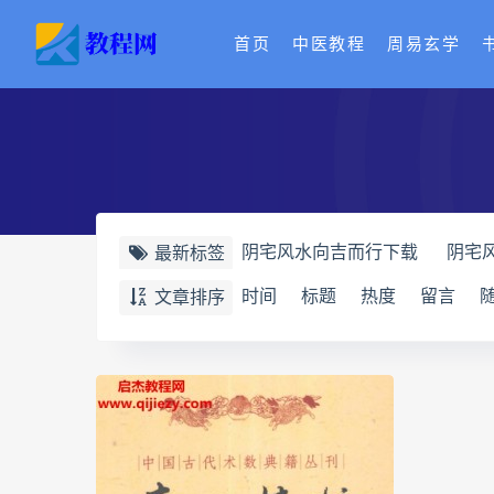
首页
中医教程
周易玄学
阴宅风水向吉而行下载
阴宅
最新标签
奇门四害化解下载
奇门四害
时间
标题
热度
留言
文章排序
牛朝阳
王氏中药外治疗法面
丹道真修网盘
丹道真修养生
赵氏寻因断根速效通经术网盘
脐针通关导引术下载
脐针通
长卿老师课程下载
长卿老师
长卿老师课程
六爻万象答疑