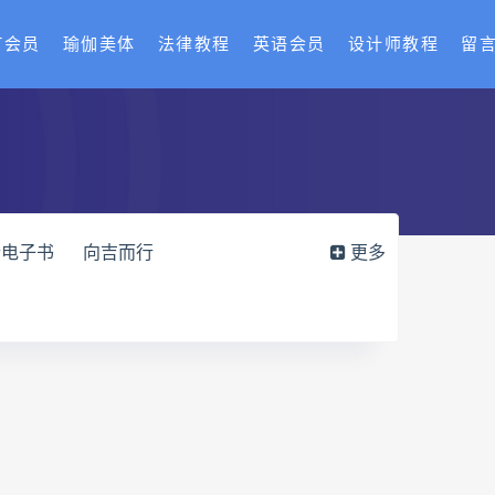
T会员
瑜伽美体
法律教程
英语会员
设计师教程
留
行电子书
向吉而行
更多
运筹班网盘
姻缘预测运筹班
外治疗法面授系统课
丹道真修下载
寻因断根速效通经术下载
术
赵书曦宫廷御医槌疗术
班
开元针灸下载
开元针灸网盘
老师课程合集长卿老师奇门绝学
六爻万象答疑全书电子书