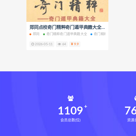
六爻万象答疑全书
道家八字
道家八字化解指导册
过三关
过三关与做功实例
郑同点校奇门精粹奇门遁甲典籍大全电子书pdf百度网盘下载学习
归一
寻
郑同
奇门精粹奇门遁甲典籍大全
奇门精粹奇门遁甲典籍大全
辰南择吉日下载
辰南择吉日
2026-05-11
64
9.9
世道天机预测学下载
世道天
实用命理学
财富显化的道法
生命密码高级解读师网盘
生
相理衡真十卷点校本pdf
相理
住宅环境疾病诊断实操全书网盘
住宅环境疾病诊断实操全书
盲派八字宫位做功断法下载
1109
7
会员总数(位)
资源总