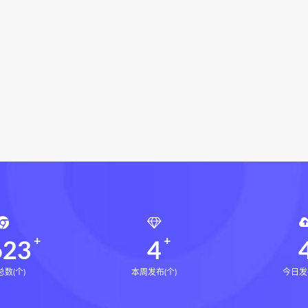
化解指导册下载
道家八字化解指导册网盘
道家八字化解指导
与做功实例下载
过三关与做功实例网盘
过三关与做功实例p
龙点穴高级班课程下载
寻龙点穴高级班课程网盘
寻龙点
电子书
奇门精粹奇门遁甲典籍大全PDF
奇门精粹奇门遁甲典籍大全网盘
奇门精
网盘
辰南择吉日
九宫八卦指针下载
九宫八卦指针网盘
机预测学网盘
世道天机预测学pdf
世道天机预测学电子书
术下载
财富显化的道法术网盘
财富显化的道法术
生命
命密码高级解读师
弈涵老师
相理衡真十卷点校本下载
衡真十卷点校本电子书
相理衡真十卷点校本
陳釗
住宅
住宅环境疾病诊断实操全书pdf
住宅环境疾病诊断实操全
风水道医
道统下载
道统网盘
道统pdf
道统电子书
623
4
数(个)
本周发布(个)
今日发