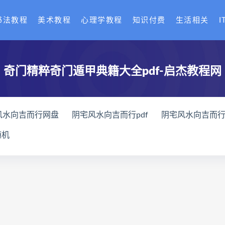
书法教程
美术教程
心理学教程
知识付费
生活相关
I
奇门精粹奇门遁甲典籍大全pdf-启杰教程网
风水向吉而行网盘
阴宅风水向吉而行pdf
阴宅风水向吉而
化解网盘
奇门四害化解
姻缘预测运筹班下载
姻缘预测
随机
授系统课下载
王氏中药外治疗法面授系统课网盘
王氏中药
术
丹道真修合集
丹道真修初中高级班
丹道真修
赵氏
宫廷御医槌疗术下载
宫廷御医槌疗术网盘
宫廷御医槌疗
关导引术网盘
脐针通关导引术
赵建新脐针通关导引术面授
课程网盘
长卿老师闲者密训
长卿老师闲者读书会
长卿
全书下载
六爻万象答疑全书网盘
六爻万象答疑全书pdf