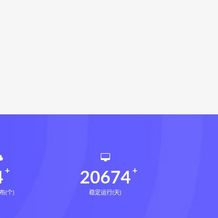
册pdf
道家八字化解指导册电子书
df
过三关与做功实例电子书
穴高级班课程
水沐
粹奇门遁甲典籍大全下载
九宫八卦指针
世道天机预测学
青乌居士
密码高级解读师下载
相理衡真十卷点校本网盘
环境疾病诊断实操全书下载
书电子书
望气断病
五虚五实
道统
王爱品道统
王爱品
4
20674
布(个)
稳定运行(天)