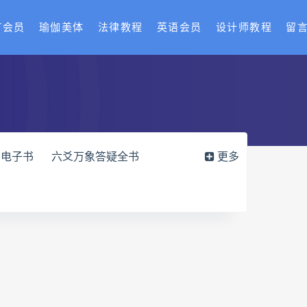
T会员
瑜伽美体
法律教程
英语会员
设计师教程
留
书电子书
六爻万象答疑全书
更多
化解指导册电子书
df
过三关与做功实例电子书
穴高级班课程
水沐
九宫八卦指针
世道天机预测学
青乌居士
密码高级解读师下载
相理衡真十卷点校本网盘