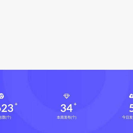
衡真十卷点校本电子书
相理衡真十卷点校本
陳釗
住宅
住宅环境疾病诊断实操全书pdf
住宅环境疾病诊断实操全
风水道医
道统下载
道统网盘
道统pdf
道统电子书
痛治疗分析电子书
疼痛治疗分析PDF
疼痛治疗分析网盘
疼痛治疗分析下载
盲派八字宫位做功断法网盘
盲派八字宫位做功断法pdf
盲
的局epub下载
鬼谷子的局epub网盘
鬼谷子的局epub
灰色生存pdf
灰色生存电子书
灰色生存
灰色生存中
源结构塑形术网盘
张富源结构塑形术线下课
张富源结构塑
金揉骨术网盘
王氏千金揉骨术
王三锤王氏千金揉骨术
行气道术
由清风咏春五行气道术
由清风
28天驾驭食欲
8天驾驭食欲训练营
文七28天驾驭食欲训练营
文七饮食心理
天瘦腿直腿计划网盘
14天瘦腿直腿计划
623
34
数(个)
本周发布(个)
今日发