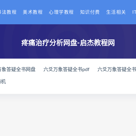
书法教程
美术教程
心理学教程
知识付费
生活相关
I
疼痛治疗分析网盘-启杰教程网
万象答疑全书网盘
六爻万象答疑全书pdf
六爻万象答疑全
家八字化解指导册网盘
道家八字化解指导册pdf
道家八字
随机
与做功实例下载
过三关与做功实例网盘
过三关与做功实例p
龙点穴高级班课程下载
寻龙点穴高级班课程网盘
寻龙点
网盘
辰南择吉日
九宫八卦指针下载
九宫八卦指针网盘
机预测学网盘
世道天机预测学pdf
世道天机预测学电子书
术下载
财富显化的道法术网盘
财富显化的道法术
生命
命密码高级解读师
弈涵老师
相理衡真十卷点校本下载