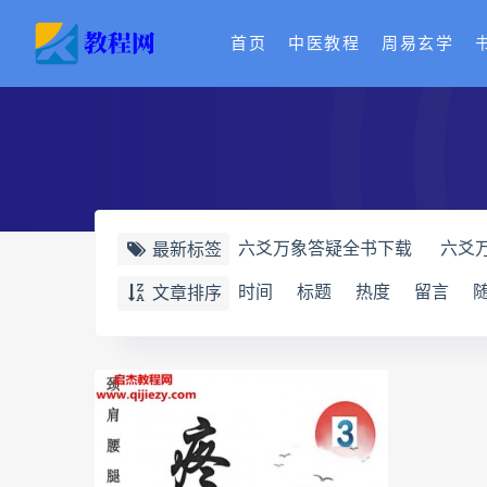
首页
中医教程
周易玄学
六爻万象答疑全书下载
六爻
最新标签
道家八字化解指导册下载
道
时间
标题
热度
留言
文章排序
道家八字化解指导册
过三关
过三关与做功实例
归一
寻
辰南择吉日下载
辰南择吉日
世道天机预测学下载
世道天
实用命理学
财富显化的道法
生命密码高级解读师网盘
生