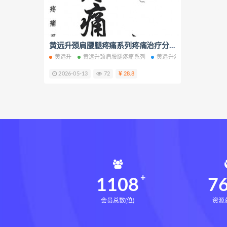
相理衡真十卷点校本pdf
相理
住宅环境疾病诊断实操全书网盘
住宅环境疾病诊断实操全书
黄远升颈肩腰腿疼痛系列疼痛治疗分析三册合集电子书pdf百度网盘下载学习
黄远升
黄远升颈肩腰腿疼痛系列
黄远升疼痛治疗分析
疼
盲派八字宫位做功断法下载
2026-05-13
72
28.8
盲派八字宫位做功断法
鬼谷子
灰色生存下载
灰色生存网盘
张富源结构塑形术下载
张富
王氏千金揉骨术下载
王氏千
咏春五行气道术网盘
咏春五
28天驾驭食欲训练营网盘
2
14天瘦腿直腿计划下载
14
1108
7
会员总数(位)
资源总