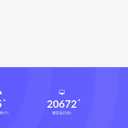
环境疾病诊断实操全书下载
书电子书
望气断病
五虚五实
道统
王爱品道统
王爱品
派八字宫位做功断法电子书
鬼谷子的局
鬼谷子的局:战国纵横
国历史中的生存游戏与权力博弈
形术线上课
张富源结构塑形术
王三锤
咏春五行气道术下载
训练营下载
文七老师
5
20672
布(个)
稳定运行(天)