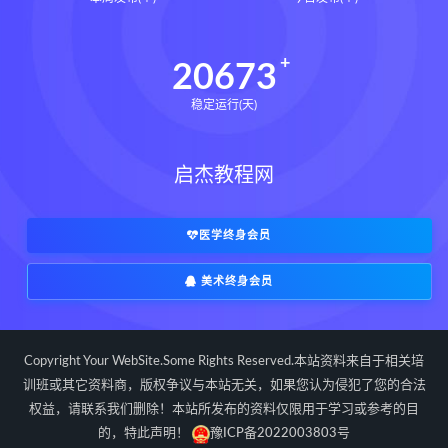
道家八字化解指导册pdf
道家八字化解指导册电子书
20673
道家八字化解指导册
稳定运行(天)
过三关与做功实例下载
过三关与做功实例网盘
启杰教程网
过三关与做功实例pdf
过三关与做功实例电子书
过三关与做功实例
归一
医学终身会员
寻龙点穴高级班课程下载
美术终身会员
寻龙点穴高级班课程网盘
寻龙点穴高级班课程
水沐
辰南择吉日下载
辰南择吉日网盘
Copyright Your WebSite.Some Rights Reserved.本站资料来自于相关培
辰南择吉日
九宫八卦指针下载
训班或其它资料商，版权争议与本站无关，如果您认为侵犯了您的合法
权益，请联系我们删除！本站所发布的资料仅限用于学习或参考的目
九宫八卦指针网盘
九宫八卦指针
的，特此声明！
豫ICP备2022003803号
世道天机预测学下载