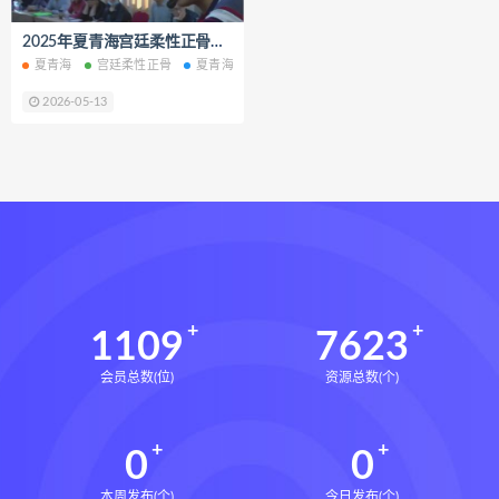
脐针通关导引术下载
2025年夏青海宫廷柔性正骨视频课程完整版45集百度网盘下载学习
脐针通关导引术网盘
脐针通关导引术
夏青海
宫廷柔性正骨
夏青海宫廷柔性正骨
夏青海宫廷柔性正骨网盘
赵建新脐针通关导引术面授班
2026-05-13
开元针灸下载
开元针灸网盘
长卿老师课程下载
长卿老师课程网盘
长卿老师闲者密训
长卿老师闲者读书会
长卿老师课程合集长卿老师奇门绝学
长卿老师课程
六爻万象答疑全书下载
六爻万象答疑全书网盘
1109
7623
六爻万象答疑全书pdf
会员总数(位)
资源总数(个)
六爻万象答疑全书电子书
六爻万象答疑全书
0
0
道家八字化解指导册下载
道家八字化解指导册网盘
本周发布(个)
今日发布(个)