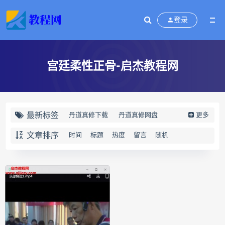
登录
宫廷柔性正骨-启杰教程网
最新标签
丹道真修下载
丹道真修网盘
更多
丹道真修养生术
丹道真修合集
文章排序
时间
标题
热度
留言
随机
丹道真修初中高级班
丹道真修
赵氏寻因断根速效通经术下载
赵氏寻因断根速效通经术网盘
宫廷御医槌疗术下载
宫廷御医槌疗术网盘
宫廷御医槌疗术
赵书曦宫廷御医槌疗术