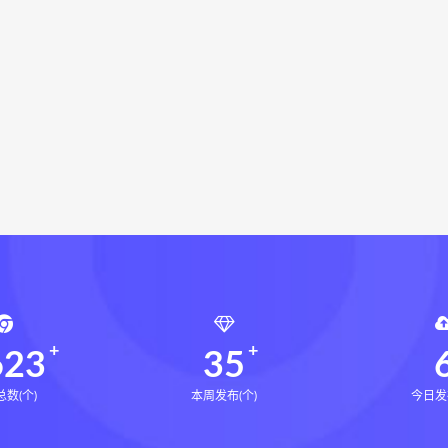
命密码高级解读师
弈涵老师
相理衡真十卷点校本下载
衡真十卷点校本电子书
相理衡真十卷点校本
陳釗
住宅
住宅环境疾病诊断实操全书pdf
住宅环境疾病诊断实操全
射疗法实战班网盘
柳才久反射疗法实战班下载
风水道医
道统下载
道统网盘
道统pdf
道统电子书
盲派八字宫位做功断法网盘
盲派八字宫位做功断法pdf
盲
的局epub下载
鬼谷子的局epub网盘
鬼谷子的局epub
灰色生存pdf
灰色生存电子书
灰色生存
灰色生存中
源结构塑形术网盘
张富源结构塑形术线下课
张富源结构塑
金揉骨术网盘
王氏千金揉骨术
王三锤王氏千金揉骨术
行气道术
由清风咏春五行气道术
由清风
28天驾驭食欲
8天驾驭食欲训练营
623
35
数(个)
本周发布(个)
今日发