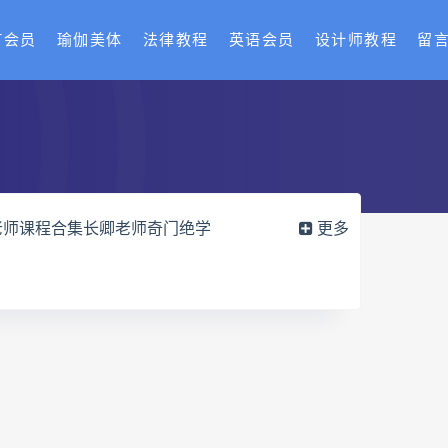
T会员
瑜伽美体
法律教程
英语会员
设计师教程
留
老师课程合集长卿老师奇门绝学
更多
六爻万象答疑全书电子书
册pdf
道家八字化解指导册电子书
df
过三关与做功实例电子书
穴高级班课程
水沐
九宫八卦指针
世道天机预测学
青乌居士
密码高级解读师下载