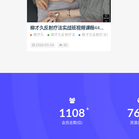
生命密码高级解读师网盘
生
相理衡真十卷点校本pdf
相理
住宅环境疾病诊断实操全书网盘
柳才久反射疗法实战班视频课程44集百度网盘下载学习
柳才久
柳才久反射疗法
柳才久反射疗法实战班
柳才久反
住宅环境疾病诊断实操全书
2026-05-14
85
盲派八字宫位做功断法下载
盲派八字宫位做功断法
鬼谷子
灰色生存下载
灰色生存网盘
张富源结构塑形术下载
张富
王氏千金揉骨术下载
王氏千
咏春五行气道术网盘
咏春五
28天驾驭食欲训练营网盘
2
1108
7
会员总数(位)
资源总