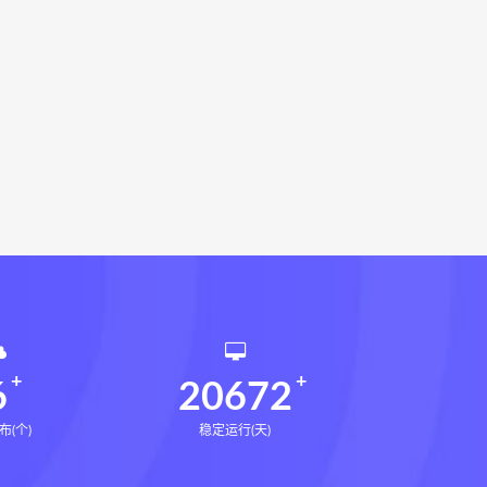
相理衡真十卷点校本网盘
环境疾病诊断实操全书下载
书电子书
望气断病
五虚五实
道统
王爱品道统
王爱品
派八字宫位做功断法电子书
鬼谷子的局
鬼谷子的局:战国纵横
国历史中的生存游戏与权力博弈
形术线上课
张富源结构塑形术
王三锤
咏春五行气道术下载
训练营下载
6
20672
布(个)
稳定运行(天)