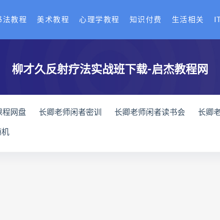
书法教程
美术教程
心理学教程
知识付费
生活相关
I
柳才久反射疗法实战班下载-启杰教程网
课程网盘
长卿老师闲者密训
长卿老师闲者读书会
长卿
全书下载
六爻万象答疑全书网盘
六爻万象答疑全书pdf
随机
化解指导册下载
道家八字化解指导册网盘
道家八字化解指导
与做功实例下载
过三关与做功实例网盘
过三关与做功实例p
龙点穴高级班课程下载
寻龙点穴高级班课程网盘
寻龙点
网盘
辰南择吉日
九宫八卦指针下载
九宫八卦指针网盘
机预测学网盘
世道天机预测学pdf
世道天机预测学电子书
术下载
财富显化的道法术网盘
财富显化的道法术
生命