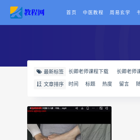
首页
中医教程
周易玄学
长卿老师课程下载
长卿老师
最新标签
长卿老师课程
六爻万象答疑
时间
标题
热度
留言
文章排序
六爻万象答疑全书
道家八字
道家八字化解指导册
过三关
过三关与做功实例
归一
寻
辰南择吉日下载
辰南择吉日
世道天机预测学下载
世道天
实用命理学
财富显化的道法