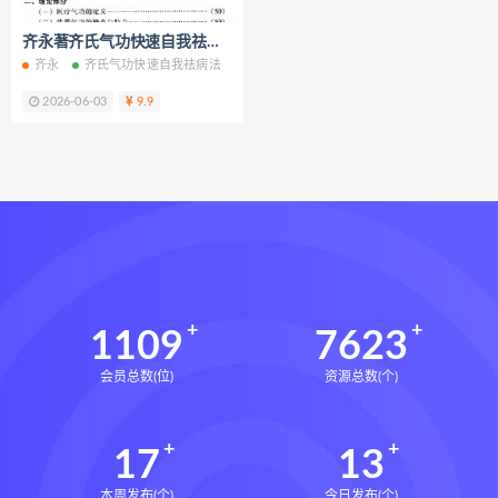
静观自我关怀电子书
静观自我关怀
齐永著齐氏气功快速自我祛病法电子书pdf百度网盘下载学习
静观自我关怀勇敢爱自己的51项练习
齐永
齐氏气功快速自我祛病法
齐氏气功快速自我祛病法电子书
齐氏气功
克里斯汀内夫
数据化决策2.0下载
2026-06-03
9.9
数据化决策2.0网盘
数据化决策2.0epub
数据化决策2.0mobi
数据化决策2.0pdf
数据化决策2.0电子书
数据化决策2.0
约恩里塞根
写你想读的文章下载
写你想读的文章网盘
1109
7623
写你想读的文章epub
会员总数(位)
资源总数(个)
写你想读的文章mobi
写你想读的文章pdf
17
13
写你想读的文章电子书
写你想读的文章
本周发布(个)
今日发布(个)