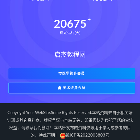
写你想读的文章改变人生的简洁写作法
田中泰延
让一切如你所愿下载
20675
让一切如你所愿网盘
稳定运行(天)
让一切如你所愿epub
让一切如你所愿mobi
启杰教程网
让一切如你所愿pdf
让一切如你所愿电子书
如何在任何情 况下拥有控制力和影响力
医学终身会员
让一切如你所愿
大卫J利伯曼
美术终身会员
思维羽球思维系统课下载
思维羽球思维系统课网盘
郑思维羽球思维系统课
郑思维
Copyright Your WebSite.Some Rights Reserved.本站资料来自于相关培
建炎南渡下载
建炎南渡网盘
训班或其它资料商，版权争议与本站无关，如果您认为侵犯了您的合法
权益，请联系我们删除！本站所发布的资料仅限用于学习或参考的目
建炎南渡epub
建炎南渡mobi
的，特此声明！
豫ICP备2022003803号
建炎南渡pdf
建炎南渡电子书