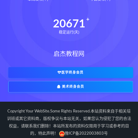
道统下载
道统网盘
道统pdf
道统电子书
道统
王爱品道统
20671
王爱品
盲派八字宫位做功断法下载
稳定运行(天)
盲派八字宫位做功断法网盘
盲派八字宫位做功断法pdf
启杰教程网
盲派八字宫位做功断法电子书
盲派八字宫位做功断法
鬼谷子的局epub下载
医学终身会员
鬼谷子的局epub网盘
美术终身会员
鬼谷子的局epub
鬼谷子的局
鬼谷子的局:战国纵横
灰色生存下载
灰色生存网盘
灰色生存pdf
Copyright Your WebSite.Some Rights Reserved.本站资料来自于相关培
灰色生存电子书
灰色生存
训班或其它资料商，版权争议与本站无关，如果您认为侵犯了您的合法
权益，请联系我们删除！本站所发布的资料仅限用于学习或参考的目
灰色生存中国历史中的生存游戏与权力
博弈
的，特此声明！
豫ICP备2022003803号