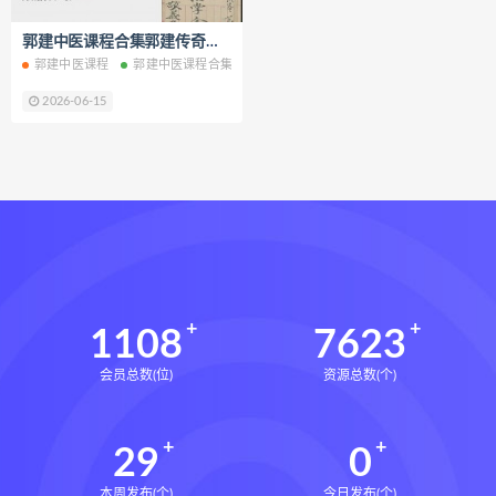
财富显化的道法术
郭建中医课程合集郭建传奇古方搞定皮肤名医皮肤科实战经验分享视频课程百度网盘下载学习
生命密码高级解读师下载
郭建中医课程
郭建中医课程合集
郭建传奇古方
郭建搞定皮肤名医皮肤科
生命密码高级解读师网盘
2026-06-15
生命密码高级解读师
弈涵老师
相理衡真十卷点校本下载
相理衡真十卷点校本网盘
相理衡真十卷点校本pdf
相理衡真十卷点校本电子书
相理衡真十卷点校本
陳釗
住宅环境疾病诊断实操全书下载
1108
7623
住宅环境疾病诊断实操全书网盘
会员总数(位)
资源总数(个)
住宅环境疾病诊断实操全书pdf
住宅环境疾病诊断实操全书电子书
29
0
望气断病
五虚五实
住宅环境疾病诊断实操全书
风水道医
本周发布(个)
今日发布(个)