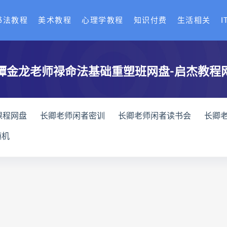
书法教程
美术教程
心理学教程
知识付费
生活相关
I
谭金龙老师禄命法基础重塑班网盘-启杰教程
课程网盘
长卿老师闲者密训
长卿老师闲者读书会
长卿
全书下载
六爻万象答疑全书网盘
六爻万象答疑全书pdf
随机
化解指导册下载
道家八字化解指导册网盘
道家八字化解指导
与做功实例下载
过三关与做功实例网盘
过三关与做功实例p
龙点穴高级班课程下载
寻龙点穴高级班课程网盘
寻龙点
网盘
辰南择吉日
九宫八卦指针下载
九宫八卦指针网盘
机预测学网盘
世道天机预测学pdf
世道天机预测学电子书
术下载
财富显化的道法术网盘
财富显化的道法术
生命