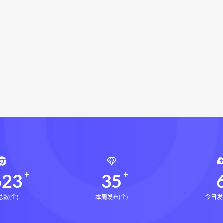
命密码高级解读师
弈涵老师
相理衡真十卷点校本下载
衡真十卷点校本电子书
相理衡真十卷点校本
陳釗
住宅
住宅环境疾病诊断实操全书pdf
住宅环境疾病诊断实操全
老师禄命法基础重塑班网盘
谭金龙老师禄命法基础重塑班下载
风水道医
道统下载
道统网盘
道统pdf
道统电子书
盲派八字宫位做功断法网盘
盲派八字宫位做功断法pdf
盲
的局epub下载
鬼谷子的局epub网盘
鬼谷子的局epub
灰色生存pdf
灰色生存电子书
灰色生存
灰色生存中
源结构塑形术网盘
张富源结构塑形术线下课
张富源结构塑
金揉骨术网盘
王氏千金揉骨术
王三锤王氏千金揉骨术
行气道术
由清风咏春五行气道术
由清风
28天驾驭食欲
8天驾驭食欲训练营
623
35
数(个)
本周发布(个)
今日发