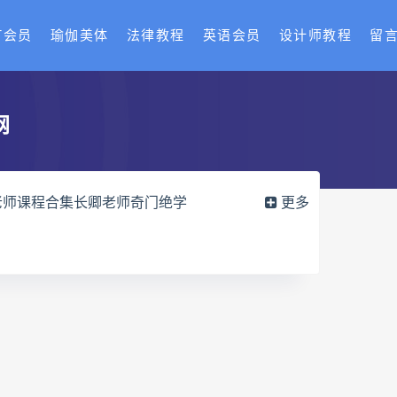
T会员
瑜伽美体
法律教程
英语会员
设计师教程
留
网
老师课程合集长卿老师奇门绝学
更多
六爻万象答疑全书电子书
册pdf
道家八字化解指导册电子书
df
过三关与做功实例电子书
穴高级班课程
水沐
九宫八卦指针
世道天机预测学
青乌居士
密码高级解读师下载