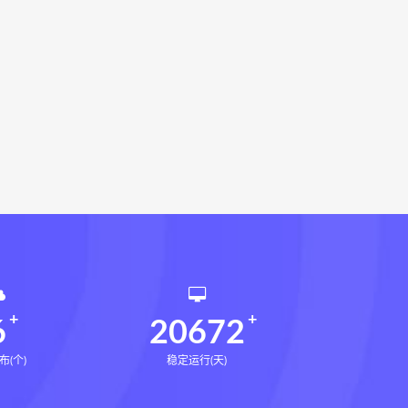
相理衡真十卷点校本网盘
环境疾病诊断实操全书下载
书电子书
望气断病
五虚五实
道统
王爱品道统
王爱品
派八字宫位做功断法电子书
鬼谷子的局
鬼谷子的局:战国纵横
国历史中的生存游戏与权力博弈
形术线上课
张富源结构塑形术
王三锤
咏春五行气道术下载
训练营下载
6
20672
布(个)
稳定运行(天)