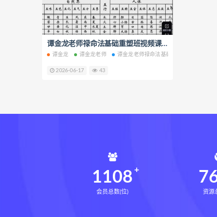
生命密码高级解读师网盘
生
相理衡真十卷点校本pdf
相理
住宅环境疾病诊断实操全书网盘
谭金龙老师禄命法基础重塑班视频课程171集百度网盘下载学习
谭金龙
谭金龙老师
谭金龙老师禄命法基础重塑班
谭金龙
住宅环境疾病诊断实操全书
2026-06-17
43
盲派八字宫位做功断法下载
盲派八字宫位做功断法
鬼谷子
灰色生存下载
灰色生存网盘
张富源结构塑形术下载
张富
王氏千金揉骨术下载
王氏千
咏春五行气道术网盘
咏春五
28天驾驭食欲训练营网盘
2
1108
7
会员总数(位)
资源总