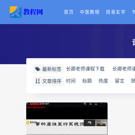
首页
中医教程
周易玄学
长卿老师课程下载
长卿老师
最新标签
长卿老师课程
六爻万象答疑
时间
标题
热度
留言
文章排序
六爻万象答疑全书
道家八字
道家八字化解指导册
过三关
过三关与做功实例
归一
寻
辰南择吉日下载
辰南择吉日
世道天机预测学下载
世道天
实用命理学
财富显化的道法