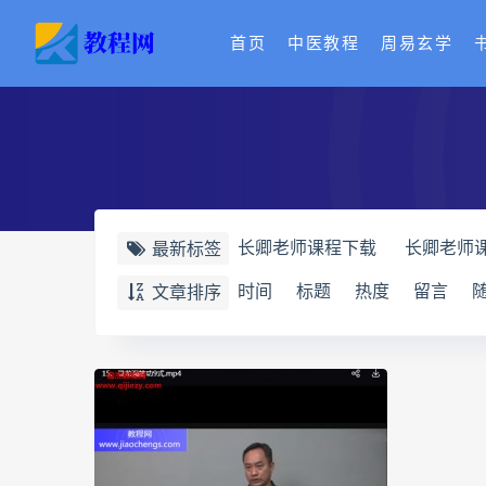
首页
中医教程
周易玄学
长卿老师课程下载
长卿老师
最新标签
长卿老师课程
六爻万象答疑
时间
标题
热度
留言
文章排序
六爻万象答疑全书
道家八字
道家八字化解指导册
过三关
过三关与做功实例
归一
寻
辰南择吉日下载
辰南择吉日
世道天机预测学下载
世道天
实用命理学
财富显化的道法