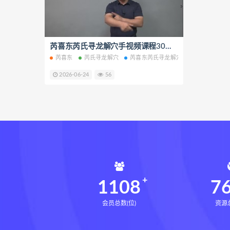
生命密码高级解读师网盘
生
相理衡真十卷点校本pdf
相理
住宅环境疾病诊断实操全书网盘
芮喜东芮氏寻龙解穴手视频课程30集百度网盘下载学习
芮喜东
芮氏寻龙解穴
芮喜东芮氏寻龙解穴手
芮喜东寻龙
住宅环境疾病诊断实操全书
2026-06-24
56
盲派八字宫位做功断法下载
盲派八字宫位做功断法
鬼谷子
灰色生存下载
灰色生存网盘
张富源结构塑形术下载
张富
王氏千金揉骨术下载
王氏千
咏春五行气道术网盘
咏春五
28天驾驭食欲训练营网盘
2
1108
7
会员总数(位)
资源总