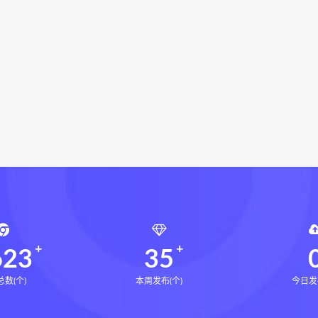
命密码高级解读师
弈涵老师
相理衡真十卷点校本下载
衡真十卷点校本电子书
相理衡真十卷点校本
陳釗
住宅
住宅环境疾病诊断实操全书pdf
住宅环境疾病诊断实操全
解穴手
芮喜东寻龙解穴手网盘
芮喜东寻龙解穴手下载
风水道医
道统下载
道统网盘
道统pdf
道统电子书
盲派八字宫位做功断法网盘
盲派八字宫位做功断法pdf
盲
的局epub下载
鬼谷子的局epub网盘
鬼谷子的局epub
灰色生存pdf
灰色生存电子书
灰色生存
灰色生存中
源结构塑形术网盘
张富源结构塑形术线下课
张富源结构塑
金揉骨术网盘
王氏千金揉骨术
王三锤王氏千金揉骨术
行气道术
由清风咏春五行气道术
由清风
28天驾驭食欲
8天驾驭食欲训练营
623
35
数(个)
本周发布(个)
今日发