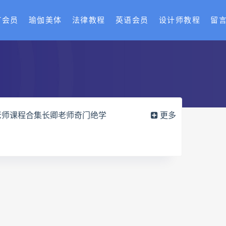
T会员
瑜伽美体
法律教程
英语会员
设计师教程
留
老师课程合集长卿老师奇门绝学
更多
六爻万象答疑全书电子书
册pdf
道家八字化解指导册电子书
df
过三关与做功实例电子书
穴高级班课程
水沐
九宫八卦指针
世道天机预测学
青乌居士
密码高级解读师下载