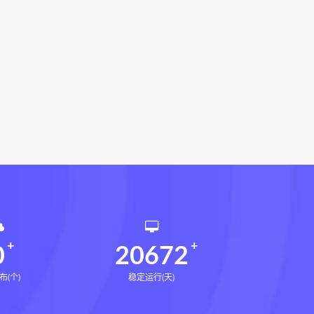
相理衡真十卷点校本网盘
环境疾病诊断实操全书下载
书电子书
望气断病
五虚五实
道统
王爱品道统
王爱品
派八字宫位做功断法电子书
鬼谷子的局
鬼谷子的局:战国纵横
国历史中的生存游戏与权力博弈
形术线上课
张富源结构塑形术
王三锤
咏春五行气道术下载
训练营下载
0
20672
布(个)
稳定运行(天)