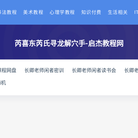
书法教程
美术教程
心理学教程
知识付费
生活相关
I
芮喜东芮氏寻龙解穴手-启杰教程网
课程网盘
长卿老师闲者密训
长卿老师闲者读书会
长卿
全书下载
六爻万象答疑全书网盘
六爻万象答疑全书pdf
随机
化解指导册下载
道家八字化解指导册网盘
道家八字化解指导
与做功实例下载
过三关与做功实例网盘
过三关与做功实例p
龙点穴高级班课程下载
寻龙点穴高级班课程网盘
寻龙点
网盘
辰南择吉日
九宫八卦指针下载
九宫八卦指针网盘
机预测学网盘
世道天机预测学pdf
世道天机预测学电子书
术下载
财富显化的道法术网盘
财富显化的道法术
生命