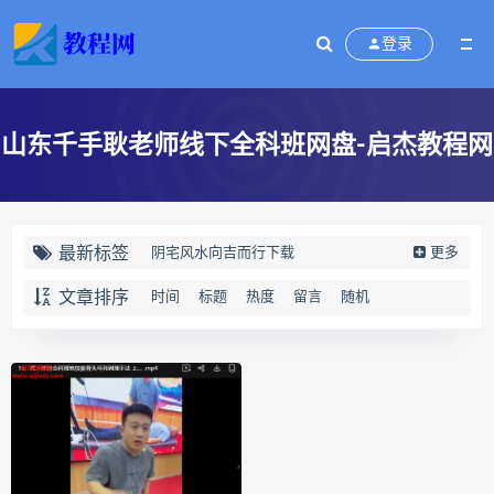
登录
山东千手耿老师线下全科班网盘-启杰教程网
最新标签
阴宅风水向吉而行下载
更多
阴宅风水向吉而行网盘
文章排序
时间
标题
热度
留言
随机
阴宅风水向吉而行pdf
阴宅风水向吉而行电子书
向吉而行
奇门四害化解下载
奇门四害化解网盘
奇门四害化解
姻缘预测运筹班下载
姻缘预测运筹班网盘
姻缘预测运筹班
牛朝阳