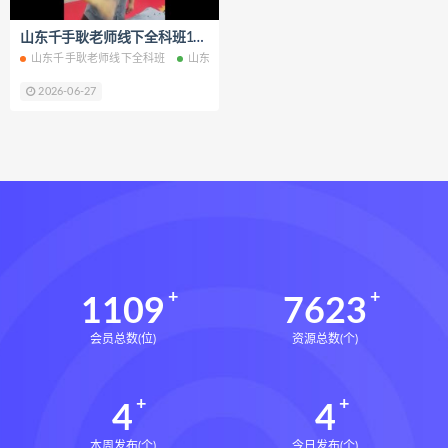
王氏中药外治疗法面授系统课下载
山东千手耿老师线下全科班16堂精彩课程高清录制百度网盘下载学习
王氏中药外治疗法面授系统课网盘
山东千手耿老师线下全科班
山东千手耿老师线下全科班网盘
山东千手耿老师
王氏中药外治疗法面授系统课
2026-06-27
丹道真修下载
丹道真修网盘
丹道真修养生术
丹道真修合集
丹道真修初中高级班
丹道真修
赵氏寻因断根速效通经术下载
赵氏寻因断根速效通经术网盘
宫廷御医槌疗术下载
宫廷御医槌疗术网盘
宫廷御医槌疗术
1109
7623
赵书曦宫廷御医槌疗术
会员总数(位)
资源总数(个)
脐针通关导引术下载
脐针通关导引术网盘
脐针通关导引术
4
4
赵建新脐针通关导引术面授班
开元针灸下载
开元针灸网盘
本周发布(个)
今日发布(个)