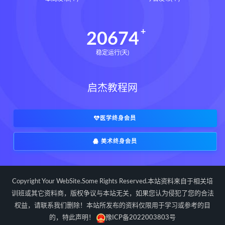
长卿老师课程下载
长卿老师课程网盘
长卿老师闲者密训
20674
长卿老师闲者读书会
稳定运行(天)
长卿老师课程合集长卿老师奇门绝学
长卿老师课程
六爻万象答疑全书下载
启杰教程网
六爻万象答疑全书网盘
六爻万象答疑全书pdf
六爻万象答疑全书电子书
医学终身会员
六爻万象答疑全书
美术终身会员
道家八字化解指导册下载
道家八字化解指导册网盘
道家八字化解指导册pdf
Copyright Your WebSite.Some Rights Reserved.本站资料来自于相关培
道家八字化解指导册电子书
训班或其它资料商，版权争议与本站无关，如果您认为侵犯了您的合法
权益，请联系我们删除！本站所发布的资料仅限用于学习或参考的目
道家八字化解指导册
的，特此声明！
豫ICP备2022003803号
过三关与做功实例下载