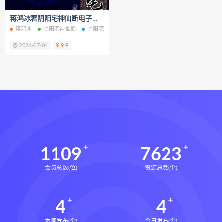
王氏中药外治疗法面授系统课下载
蒋鸿冰著阴阳宅神仙断电子书pdf百度网盘下载学习
王氏中药外治疗法面授系统课网盘
蒋鸿冰
阴阳宅神仙断
阴阳宅神仙断电子书
阴阳宅神仙断PDF
阴阳宅
王氏中药外治疗法面授系统课
2026-07-04
9.9
丹道真修下载
丹道真修网盘
丹道真修养生术
丹道真修合集
丹道真修初中高级班
丹道真修
赵氏寻因断根速效通经术下载
赵氏寻因断根速效通经术网盘
宫廷御医槌疗术下载
宫廷御医槌疗术网盘
宫廷御医槌疗术
1109
7623
赵书曦宫廷御医槌疗术
会员总数(位)
资源总数(个)
脐针通关导引术下载
脐针通关导引术网盘
脐针通关导引术
4
4
赵建新脐针通关导引术面授班
开元针灸下载
开元针灸网盘
本周发布(个)
今日发布(个)