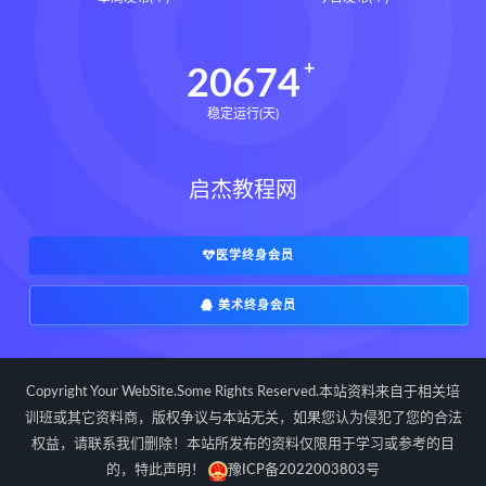
长卿老师课程下载
长卿老师课程网盘
长卿老师闲者密训
20674
长卿老师闲者读书会
稳定运行(天)
长卿老师课程合集长卿老师奇门绝学
长卿老师课程
六爻万象答疑全书下载
启杰教程网
六爻万象答疑全书网盘
六爻万象答疑全书pdf
六爻万象答疑全书电子书
医学终身会员
六爻万象答疑全书
美术终身会员
道家八字化解指导册下载
道家八字化解指导册网盘
道家八字化解指导册pdf
Copyright Your WebSite.Some Rights Reserved.本站资料来自于相关培
道家八字化解指导册电子书
训班或其它资料商，版权争议与本站无关，如果您认为侵犯了您的合法
权益，请联系我们删除！本站所发布的资料仅限用于学习或参考的目
道家八字化解指导册
的，特此声明！
豫ICP备2022003803号
过三关与做功实例下载