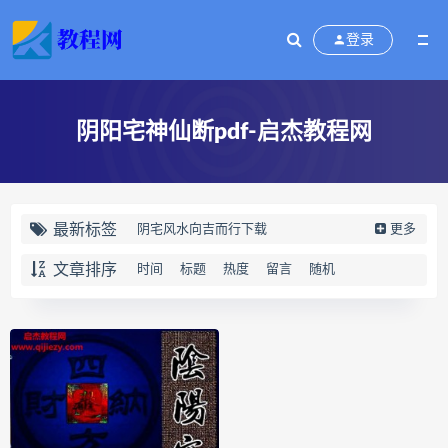
登录
阴阳宅神仙断pdf-启杰教程网
最新标签
阴宅风水向吉而行下载
更多
阴宅风水向吉而行网盘
文章排序
时间
标题
热度
留言
随机
阴宅风水向吉而行pdf
阴宅风水向吉而行电子书
向吉而行
奇门四害化解下载
奇门四害化解网盘
奇门四害化解
姻缘预测运筹班下载
姻缘预测运筹班网盘
姻缘预测运筹班
牛朝阳