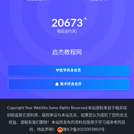
道家八字化解指导册pdf
道家八字化解指导册电子书
20673
道家八字化解指导册
稳定运行(天)
过三关与做功实例下载
过三关与做功实例网盘
启杰教程网
过三关与做功实例pdf
过三关与做功实例电子书
过三关与做功实例
归一
医学终身会员
寻龙点穴高级班课程下载
美术终身会员
寻龙点穴高级班课程网盘
寻龙点穴高级班课程
水沐
辰南择吉日下载
辰南择吉日网盘
Copyright Your WebSite.Some Rights Reserved.本站资料来自于相关培
辰南择吉日
九宫八卦指针下载
训班或其它资料商，版权争议与本站无关，如果您认为侵犯了您的合法
权益，请联系我们删除！本站所发布的资料仅限用于学习或参考的目
九宫八卦指针网盘
九宫八卦指针
的，特此声明！
豫ICP备2022003803号
世道天机预测学下载