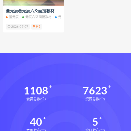
脐针通关导引术下载
董元辰著元辰六爻面授教材电子书pdf百度网盘下载学习
脐针通关导引术网盘
脐针通关导引术
董元辰
元辰六爻面授教材
元辰六爻面授教材电子书
元辰六爻面授教材PD
赵建新脐针通关导引术面授班
2026-07-07
9.9
开元针灸下载
开元针灸网盘
长卿老师课程下载
长卿老师课程网盘
长卿老师闲者密训
长卿老师闲者读书会
长卿老师课程合集长卿老师奇门绝学
长卿老师课程
六爻万象答疑全书下载
六爻万象答疑全书网盘
1108
7623
六爻万象答疑全书pdf
会员总数(位)
资源总数(个)
六爻万象答疑全书电子书
六爻万象答疑全书
40
5
道家八字化解指导册下载
道家八字化解指导册网盘
本周发布(个)
今日发布(个)