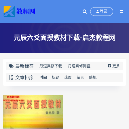
登录
元辰六爻面授教材下载-启杰教程网
最新标签
丹道真修下载
丹道真修网盘
更多
丹道真修养生术
丹道真修合集
文章排序
时间
标题
热度
留言
随机
丹道真修初中高级班
丹道真修
赵氏寻因断根速效通经术下载
赵氏寻因断根速效通经术网盘
宫廷御医槌疗术下载
宫廷御医槌疗术网盘
宫廷御医槌疗术
赵书曦宫廷御医槌疗术