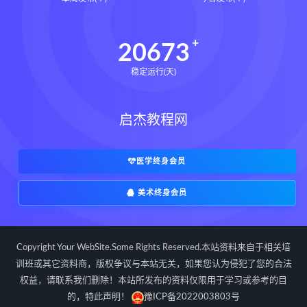
道家八字化解指导册pdf
道家八字化解指导册电子书
20673
道家八字化解指导册
稳定运行(天)
过三关与做功实例下载
过三关与做功实例网盘
启杰教程网
过三关与做功实例pdf
过三关与做功实例电子书
过三关与做功实例
归一
医学终身会员
寻龙点穴高级班课程下载
美术终身会员
寻龙点穴高级班课程网盘
寻龙点穴高级班课程
水沐
辰南择吉日下载
辰南择吉日网盘
Copyright Your WebSite.Some Rights Reserved.本站资料来自于相关培
辰南择吉日
九宫八卦指针下载
训班或其它资料商，版权争议与本站无关，如果您认为侵犯了您的合法
权益，请联系我们删除！本站所发布的资料仅限用于学习或参考的目
九宫八卦指针网盘
九宫八卦指针
的，特此声明！
豫ICP备2022003803号
世道天机预测学下载