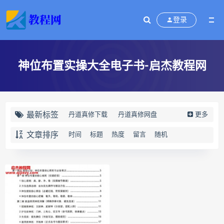
登录
神位布置实操大全电子书-启杰教程网
最新标签
丹道真修下载
丹道真修网盘
更多
丹道真修养生术
丹道真修合集
文章排序
时间
标题
热度
留言
随机
丹道真修初中高级班
丹道真修
赵氏寻因断根速效通经术下载
赵氏寻因断根速效通经术网盘
宫廷御医槌疗术下载
宫廷御医槌疗术网盘
宫廷御医槌疗术
赵书曦宫廷御医槌疗术