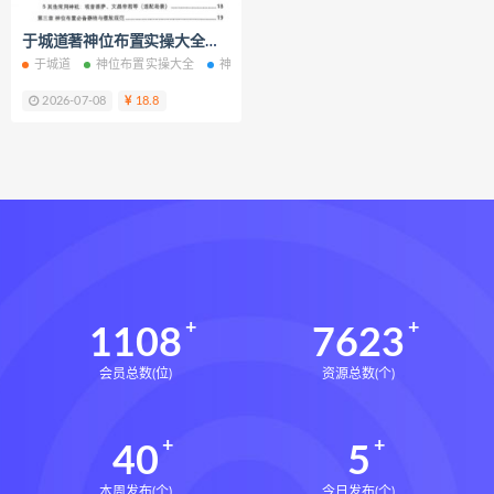
脐针通关导引术下载
于城道著神位布置实操大全电子书pdf百度网盘下载学习
脐针通关导引术网盘
脐针通关导引术
于城道
神位布置实操大全
神位布置实操大全电子书
神位布置实操大全PD
赵建新脐针通关导引术面授班
2026-07-08
18.8
开元针灸下载
开元针灸网盘
长卿老师课程下载
长卿老师课程网盘
长卿老师闲者密训
长卿老师闲者读书会
长卿老师课程合集长卿老师奇门绝学
长卿老师课程
六爻万象答疑全书下载
六爻万象答疑全书网盘
1108
7623
六爻万象答疑全书pdf
会员总数(位)
资源总数(个)
六爻万象答疑全书电子书
六爻万象答疑全书
40
5
道家八字化解指导册下载
道家八字化解指导册网盘
本周发布(个)
今日发布(个)