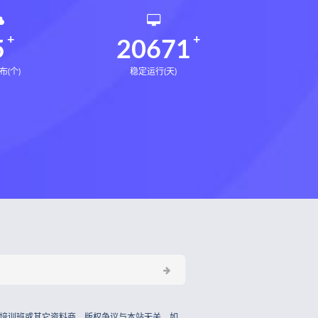
5
20671
布(个)
稳定运行(天)
培训班或其它资料商，版权争议与本站无关，如