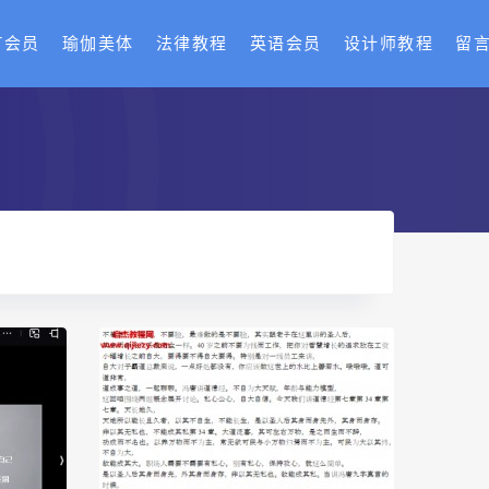
T会员
瑜伽美体
法律教程
英语会员
设计师教程
留