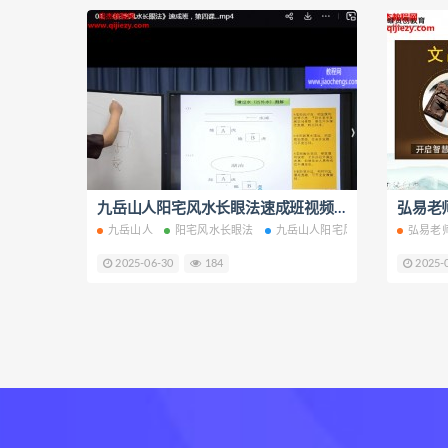
九岳山人阳宅风水长眼法速成班视频课程11集百度网盘下载学习
九岳山人
阳宅风水长眼法
九岳山人阳宅风水长眼法
弘易老
阳宅
2025-06-30
184
2025-