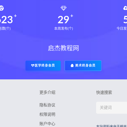
623
29
数(个)
本周发布(个)
今日发
启杰教程网
医学终身会员
美术终身会员
更多介绍
快速搜索
隐私协议
权限说明
账户中心
本站资料来自于相关