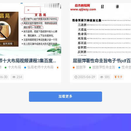
弘易老师十大布局视频课程3集百度网盘下载学习
师
风水
十大布局
弘易老师十大布局
大文昌局
屈丽萍
屈丽萍性命圭旨
性命
06-30
214
2025-06-29
181
9.9
加载更多