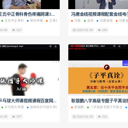
王海锁王氏中正骨科骨伤疼痛网课38集百度网盘下载学习
王氏中正骨科
骨伤疼痛
王海锁正骨
冯唐
金线
冯唐金线
冯唐
06-30
167
2025-06-30
244
张继科乒乓球大师课视频课程百度网盘下载学习
乒乓球大师课
张继科乒乓球大师课
耿银鹏
八字高级专题子平真诠
06-30
197
2025-06-30
216