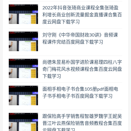
2022年抖音张琦商业课程全集张琦盈
利增长商业创新流量掘金直播课合集百
度云网盘下载学习
刘守刚《中华帝国财政30讲》音频课
程课件完结百度网盘下载学习
尚德朱昱易朴国学进阶课易理四柱八字
奇门梅花风水视频课程合集百度云网盘
下载学习
面相手相电子书合集105册pdf面相电
子书手相电子书百度网盘下载学习
跟保险高手学销售程智雄罗魏学王妮吴
晋江叶云燕保险销售音频教程合集百度
云网盘下载学习