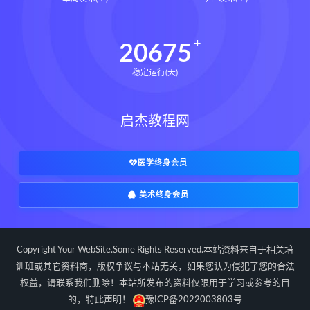
教授的英国史mobi
教授的英国史pdf
教授的英国史电子书
教授的英国史
20675
莱西鲍德温史密斯
稳定运行(天)
民间家传盲派六爻下载
民间家传盲派六爻网盘
启杰教程网
民间家传盲派六爻pdf
民间家传盲派六爻电子书
民间家传盲派六爻
医学终身会员
形峦讲义寻龙点穴秘法下载
美术终身会员
形峦讲义寻龙点穴秘法网盘
形峦讲义寻龙点穴秘法pdf
形峦讲义寻龙点穴秘法电子书
Copyright Your WebSite.Some Rights Reserved.本站资料来自于相关培
形峦讲义寻龙点穴秘法
寻龙点穴秘法
训班或其它资料商，版权争议与本站无关，如果您认为侵犯了您的合法
权益，请联系我们删除！本站所发布的资料仅限用于学习或参考的目
形峦讲义
阴宅风水向吉而行下载
的，特此声明！
豫ICP备2022003803号
阴宅风水向吉而行网盘