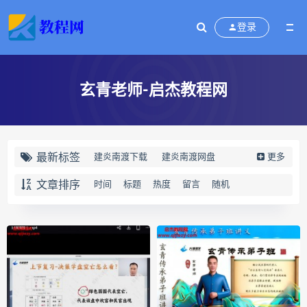
登录
玄青老师-启杰教程网
最新标签
建炎南渡下载
建炎南渡网盘
更多
建炎南渡epub
建炎南渡mobi
文章排序
时间
标题
热度
留言
随机
建炎南渡pdf
建炎南渡电子书
宋金逐鹿
建炎南渡
许韬
终身写作让人生有更多可能下载
终身写作让人生有更多可能网盘
终身写作让人生有更多可能epub
终身写作让人生有更多可能mobi