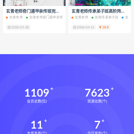
终身写作让人生有更多可能电子书pdf
玄青老师奇门遁甲亲传班完整视频课程26集+课件百度网盘下载学习
玄青老师传承弟子班高阶阵法符法秘传电子书pdf百度网盘下载学习
终身写作让人生有更多可能
陆林叶
玄青老师
玄青老师奇门遁甲亲传班
玄青老师奇门遁甲亲传班网盘
玄青老师
玄青传承弟子班
玄青老
玄青
装修做好三件事就够了下载
2026-05-28
2026-04-11
18.8
装修做好三件事就够了网盘
装修做好三件事就够了epub
装修做好三件事就够了mobi
装修做好三件事就够了pdf
装修做好三件事就够了电子书
装修做好三件事就够了
王奕龙
货币金字塔下载
货币金字塔网盘
1109
7623
货币金字塔epub
货币金字塔mobi
会员总数(位)
资源总数(个)
货币金字塔pdf
货币金字塔电子书
货币金字塔
尼克巴蒂亚
11
7
教授的英国史下载
教授的英国史网盘
教授的英国史epub
本周发布(个)
今日发布(个)