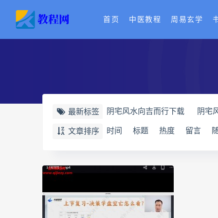
首页
中医教程
周易玄学
阴宅风水向吉而行下载
阴宅
最新标签
奇门四害化解下载
奇门四害
时间
标题
热度
留言
文章排序
牛朝阳
王氏中药外治疗法面
丹道真修网盘
丹道真修养生
赵氏寻因断根速效通经术网盘
脐针通关导引术下载
脐针通
长卿老师课程下载
长卿老师
长卿老师课程
六爻万象答疑