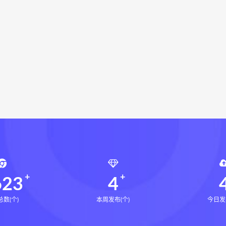
化解指导册下载
道家八字化解指导册网盘
道家八字化解指导
与做功实例下载
过三关与做功实例网盘
过三关与做功实例p
龙点穴高级班课程下载
寻龙点穴高级班课程网盘
寻龙点
网盘
玄青老师奇门遁甲亲传班下载
网盘
辰南择吉日
九宫八卦指针下载
九宫八卦指针网盘
机预测学网盘
世道天机预测学pdf
世道天机预测学电子书
术下载
财富显化的道法术网盘
财富显化的道法术
生命
命密码高级解读师
弈涵老师
相理衡真十卷点校本下载
衡真十卷点校本电子书
相理衡真十卷点校本
陳釗
住宅
住宅环境疾病诊断实操全书pdf
住宅环境疾病诊断实操全
风水道医
道统下载
道统网盘
道统pdf
道统电子书
623
4
数(个)
本周发布(个)
今日发