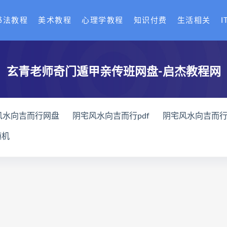
书法教程
美术教程
心理学教程
知识付费
生活相关
I
玄青老师奇门遁甲亲传班网盘-启杰教程网
风水向吉而行网盘
阴宅风水向吉而行pdf
阴宅风水向吉而
化解网盘
奇门四害化解
姻缘预测运筹班下载
姻缘预测
随机
授系统课下载
王氏中药外治疗法面授系统课网盘
王氏中药
术
丹道真修合集
丹道真修初中高级班
丹道真修
赵氏
宫廷御医槌疗术下载
宫廷御医槌疗术网盘
宫廷御医槌疗
关导引术网盘
脐针通关导引术
赵建新脐针通关导引术面授
课程网盘
长卿老师闲者密训
长卿老师闲者读书会
长卿
全书下载
六爻万象答疑全书网盘
六爻万象答疑全书pdf