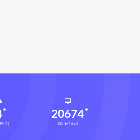
册pdf
道家八字化解指导册电子书
df
过三关与做功实例电子书
穴高级班课程
水沐
九宫八卦指针
世道天机预测学
青乌居士
密码高级解读师下载
相理衡真十卷点校本网盘
环境疾病诊断实操全书下载
书电子书
望气断病
五虚五实
道统
王爱品道统
王爱品
4
20674
布(个)
稳定运行(天)