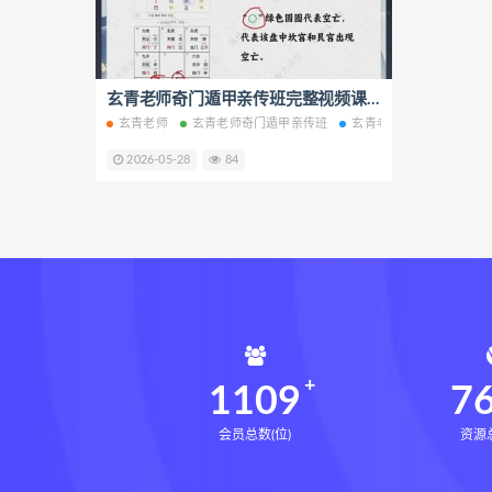
六爻万象答疑全书
道家八字
道家八字化解指导册
过三关
过三关与做功实例
玄青老师奇门遁甲亲传班完整视频课程26集+课件百度网盘下载学习
归一
寻
玄青老师
玄青老师奇门遁甲亲传班
玄青老师奇门遁甲亲传班
辰南择吉日下载
辰南择吉日
2026-05-28
84
世道天机预测学下载
世道天
实用命理学
财富显化的道法
生命密码高级解读师网盘
生
相理衡真十卷点校本pdf
相理
住宅环境疾病诊断实操全书网盘
住宅环境疾病诊断实操全书
盲派八字宫位做功断法下载
1109
7
会员总数(位)
资源总