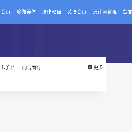
T会员
瑜伽美体
法律教程
英语会员
设计师教程
留
行电子书
向吉而行
更多
运筹班网盘
姻缘预测运筹班
外治疗法面授系统课
丹道真修下载
寻因断根速效通经术下载
术
赵书曦宫廷御医槌疗术
班
开元针灸下载
开元针灸网盘
老师课程合集长卿老师奇门绝学
六爻万象答疑全书电子书