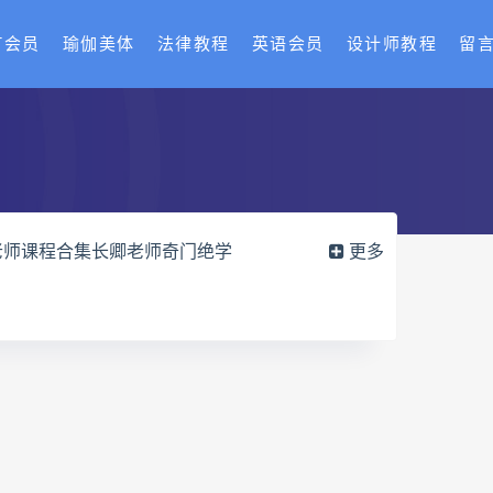
T会员
瑜伽美体
法律教程
英语会员
设计师教程
留
老师课程合集长卿老师奇门绝学
更多
六爻万象答疑全书电子书
册pdf
道家八字化解指导册电子书
df
过三关与做功实例电子书
穴高级班课程
水沐
九宫八卦指针
世道天机预测学
青乌居士
密码高级解读师下载