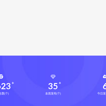
命密码高级解读师
弈涵老师
相理衡真十卷点校本下载
衡真十卷点校本电子书
相理衡真十卷点校本
陳釗
住宅
住宅环境疾病诊断实操全书pdf
住宅环境疾病诊断实操全
龄气功养生法PDF
王松龄气功养生法网盘
王松龄气功养生法下载
风水道医
道统下载
道统网盘
道统pdf
道统电子书
盲派八字宫位做功断法网盘
盲派八字宫位做功断法pdf
盲
的局epub下载
鬼谷子的局epub网盘
鬼谷子的局epub
灰色生存pdf
灰色生存电子书
灰色生存
灰色生存中
源结构塑形术网盘
张富源结构塑形术线下课
张富源结构塑
金揉骨术网盘
王氏千金揉骨术
王三锤王氏千金揉骨术
行气道术
由清风咏春五行气道术
由清风
28天驾驭食欲
8天驾驭食欲训练营
623
35
数(个)
本周发布(个)
今日发