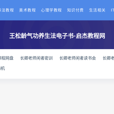
书法教程
美术教程
心理学教程
知识付费
生活相关
I
王松龄气功养生法电子书-启杰教程网
课程网盘
长卿老师闲者密训
长卿老师闲者读书会
长卿
全书下载
六爻万象答疑全书网盘
六爻万象答疑全书pdf
随机
化解指导册下载
道家八字化解指导册网盘
道家八字化解指导
与做功实例下载
过三关与做功实例网盘
过三关与做功实例p
龙点穴高级班课程下载
寻龙点穴高级班课程网盘
寻龙点
网盘
辰南择吉日
九宫八卦指针下载
九宫八卦指针网盘
机预测学网盘
世道天机预测学pdf
世道天机预测学电子书
术下载
财富显化的道法术网盘
财富显化的道法术
生命