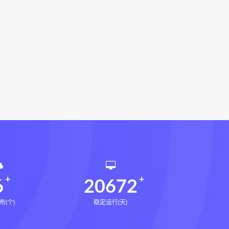
相理衡真十卷点校本网盘
环境疾病诊断实操全书下载
书电子书
望气断病
五虚五实
道统
王爱品道统
王爱品
派八字宫位做功断法电子书
鬼谷子的局
鬼谷子的局:战国纵横
国历史中的生存游戏与权力博弈
形术线上课
张富源结构塑形术
王三锤
咏春五行气道术下载
训练营下载
6
20672
布(个)
稳定运行(天)