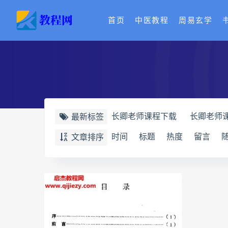
首页
中医教程
周易玄学
长卿老师课程下载
长卿老师
最新标签
长卿老师课程
六爻万象答疑
时间
标题
热度
留言
文章排序
六爻万象答疑全书
道家八字
道家八字化解指导册
过三关
过三关与做功实例
归一
寻
辰南择吉日下载
辰南择吉日
世道天机预测学下载
世道天
实用命理学
财富显化的道法