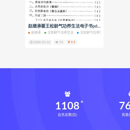
生命密码高级解读师网盘
生
相理衡真十卷点校本pdf
相理
住宅环境疾病诊断实操全书网盘
赵继承著王松龄气功养生法电子书pdf百度网盘下载学习
赵继承
王松龄气功养生法
王松龄气功养生法电子书
王松
住宅环境疾病诊断实操全书
2026-05-12
53
9.9
盲派八字宫位做功断法下载
盲派八字宫位做功断法
鬼谷子
灰色生存下载
灰色生存网盘
张富源结构塑形术下载
张富
王氏千金揉骨术下载
王氏千
咏春五行气道术网盘
咏春五
28天驾驭食欲训练营网盘
2
1108
7
会员总数(位)
资源总