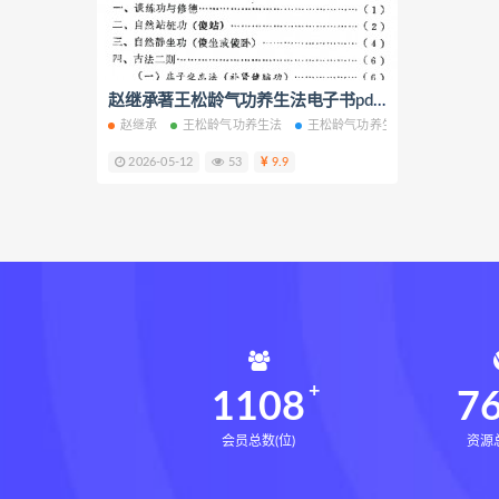
相理衡真十卷点校本pdf
相理
住宅环境疾病诊断实操全书网盘
住宅环境疾病诊断实操全书
赵继承著王松龄气功养生法电子书pdf百度网盘下载学习
赵继承
王松龄气功养生法
王松龄气功养生法电子书
王松
盲派八字宫位做功断法下载
2026-05-12
53
9.9
盲派八字宫位做功断法
鬼谷子
灰色生存下载
灰色生存网盘
张富源结构塑形术下载
张富
王氏千金揉骨术下载
王氏千
咏春五行气道术网盘
咏春五
28天驾驭食欲训练营网盘
2
14天瘦腿直腿计划下载
14
1108
7
会员总数(位)
资源总