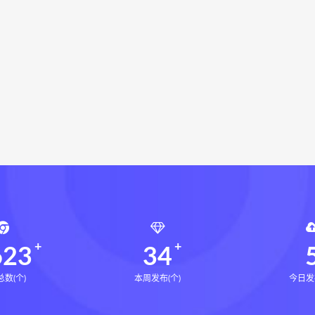
衡真十卷点校本电子书
相理衡真十卷点校本
陳釗
住宅
住宅环境疾病诊断实操全书pdf
住宅环境疾病诊断实操全
风水道医
道统下载
道统网盘
道统pdf
道统电子书
龄气功养生法PDF
王松龄气功养生法网盘
王松龄气功养生法下载
盲派八字宫位做功断法网盘
盲派八字宫位做功断法pdf
盲
的局epub下载
鬼谷子的局epub网盘
鬼谷子的局epub
灰色生存pdf
灰色生存电子书
灰色生存
灰色生存中
源结构塑形术网盘
张富源结构塑形术线下课
张富源结构塑
金揉骨术网盘
王氏千金揉骨术
王三锤王氏千金揉骨术
行气道术
由清风咏春五行气道术
由清风
28天驾驭食欲
8天驾驭食欲训练营
文七28天驾驭食欲训练营
文七饮食心理
天瘦腿直腿计划网盘
14天瘦腿直腿计划
623
34
数(个)
本周发布(个)
今日发