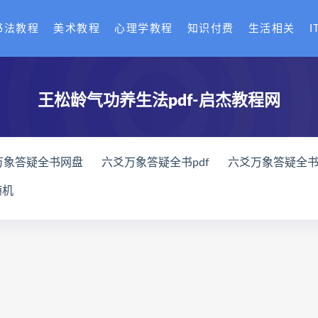
书法教程
美术教程
心理学教程
知识付费
生活相关
I
王松龄气功养生法pdf-启杰教程网
万象答疑全书网盘
六爻万象答疑全书pdf
六爻万象答疑全
家八字化解指导册网盘
道家八字化解指导册pdf
道家八字
随机
与做功实例下载
过三关与做功实例网盘
过三关与做功实例p
龙点穴高级班课程下载
寻龙点穴高级班课程网盘
寻龙点
网盘
辰南择吉日
九宫八卦指针下载
九宫八卦指针网盘
机预测学网盘
世道天机预测学pdf
世道天机预测学电子书
术下载
财富显化的道法术网盘
财富显化的道法术
生命
命密码高级解读师
弈涵老师
相理衡真十卷点校本下载