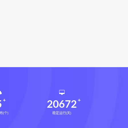
环境疾病诊断实操全书下载
书电子书
望气断病
五虚五实
道统
王爱品道统
王爱品
派八字宫位做功断法电子书
鬼谷子的局
鬼谷子的局:战国纵横
国历史中的生存游戏与权力博弈
形术线上课
张富源结构塑形术
王三锤
咏春五行气道术下载
训练营下载
文七老师
5
20672
布(个)
稳定运行(天)