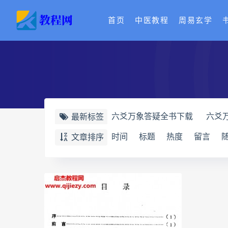
首页
中医教程
周易玄学
六爻万象答疑全书下载
六爻
最新标签
道家八字化解指导册下载
道
时间
标题
热度
留言
文章排序
道家八字化解指导册
过三关
过三关与做功实例
归一
寻
辰南择吉日下载
辰南择吉日
世道天机预测学下载
世道天
实用命理学
财富显化的道法
生命密码高级解读师网盘
生