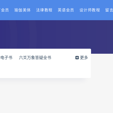
T会员
瑜伽美体
法律教程
英语会员
设计师教程
留
书电子书
六爻万象答疑全书
更多
化解指导册电子书
df
过三关与做功实例电子书
穴高级班课程
水沐
九宫八卦指针
世道天机预测学
青乌居士
密码高级解读师下载
相理衡真十卷点校本网盘