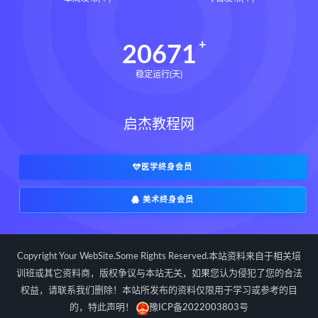
道统下载
道统网盘
道统pdf
道统电子书
道统
王爱品道统
20671
王爱品
盲派八字宫位做功断法下载
稳定运行(天)
盲派八字宫位做功断法网盘
盲派八字宫位做功断法pdf
启杰教程网
盲派八字宫位做功断法电子书
盲派八字宫位做功断法
鬼谷子的局epub下载
医学终身会员
鬼谷子的局epub网盘
美术终身会员
鬼谷子的局epub
鬼谷子的局
鬼谷子的局:战国纵横
灰色生存下载
灰色生存网盘
灰色生存pdf
Copyright Your WebSite.Some Rights Reserved.本站资料来自于相关培
灰色生存电子书
灰色生存
训班或其它资料商，版权争议与本站无关，如果您认为侵犯了您的合法
权益，请联系我们删除！本站所发布的资料仅限用于学习或参考的目
灰色生存中国历史中的生存游戏与权力
博弈
的，特此声明！
豫ICP备2022003803号