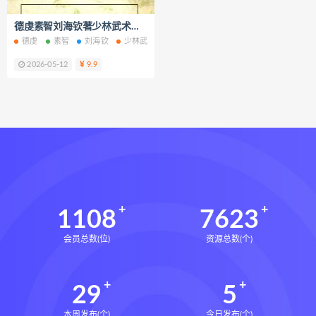
财富显化的道法术
德虔素智刘海钦著少林武术气功自学教材上下册电子书pdf百度网盘下载学习
生命密码高级解读师下载
德虔
素智
刘海钦
少林武术气功自学教材
少林武术气功自学教材电子
生命密码高级解读师网盘
2026-05-12
9.9
生命密码高级解读师
弈涵老师
相理衡真十卷点校本下载
相理衡真十卷点校本网盘
相理衡真十卷点校本pdf
相理衡真十卷点校本电子书
相理衡真十卷点校本
陳釗
住宅环境疾病诊断实操全书下载
1108
7623
住宅环境疾病诊断实操全书网盘
会员总数(位)
资源总数(个)
住宅环境疾病诊断实操全书pdf
住宅环境疾病诊断实操全书电子书
29
5
望气断病
五虚五实
住宅环境疾病诊断实操全书
风水道医
本周发布(个)
今日发布(个)