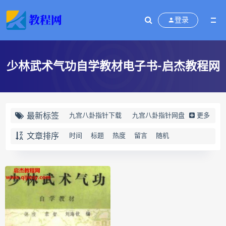
登录
少林武术气功自学教材电子书-启杰教程网
最新标签
九宫八卦指针下载
九宫八卦指针网盘
更多
九宫八卦指针
世道天机预测学下载
文章排序
时间
标题
热度
留言
随机
世道天机预测学网盘
世道天机预测学pdf
世道天机预测学电子书
世道天机预测学
青乌居士
实用命理学
财富显化的道法术下载
财富显化的道法术网盘