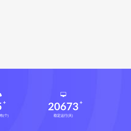
指针下载
九宫八卦指针网盘
机预测学电子书
世道天机预测学
法术
生命密码高级解读师下载
武术气功自学教材下载
相理衡真十卷点校本网盘
环境疾病诊断实操全书下载
书电子书
望气断病
五虚五实
道统
王爱品道统
王爱品
派八字宫位做功断法电子书
鬼谷子的局
鬼谷子的局:战国纵横
国历史中的生存游戏与权力博弈
5
20673
布(个)
稳定运行(天)