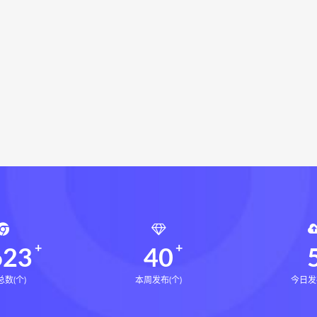
辰南择吉日下载
辰南择吉日网盘
辰南择吉日
九宫八卦
学下载
世道天机预测学网盘
世道天机预测学pdf
世道天
显化的道法术下载
财富显化的道法术网盘
财富显化的道
功自学教材电子书
少林武术气功自学教材PDF
少林武术气功自学教材网盘
少林
命密码高级解读师
弈涵老师
相理衡真十卷点校本下载
衡真十卷点校本电子书
相理衡真十卷点校本
陳釗
住宅
住宅环境疾病诊断实操全书pdf
住宅环境疾病诊断实操全
风水道医
道统下载
道统网盘
道统pdf
道统电子书
盲派八字宫位做功断法网盘
盲派八字宫位做功断法pdf
盲
的局epub下载
鬼谷子的局epub网盘
鬼谷子的局epub
灰色生存pdf
灰色生存电子书
灰色生存
灰色生存中
623
40
数(个)
本周发布(个)
今日发