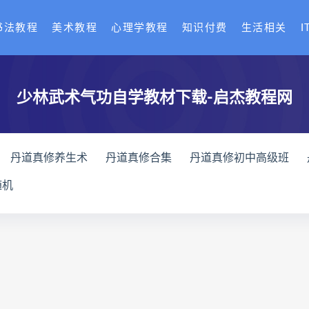
书法教程
美术教程
心理学教程
知识付费
生活相关
I
少林武术气功自学教材下载-启杰教程网
丹道真修养生术
丹道真修合集
丹道真修初中高级班
赵氏寻因断根速效通经术网盘
宫廷御医槌疗术下载
宫廷
随机
通关导引术下载
脐针通关导引术网盘
脐针通关导引术
长卿老师课程下载
长卿老师课程网盘
长卿老师闲者密
绝学
长卿老师课程
六爻万象答疑全书下载
六爻万象答
爻万象答疑全书
道家八字化解指导册下载
道家八字化解指
道家八字化解指导册
过三关与做功实例下载
过三关与做功
三关与做功实例
归一
寻龙点穴高级班课程下载
寻龙点