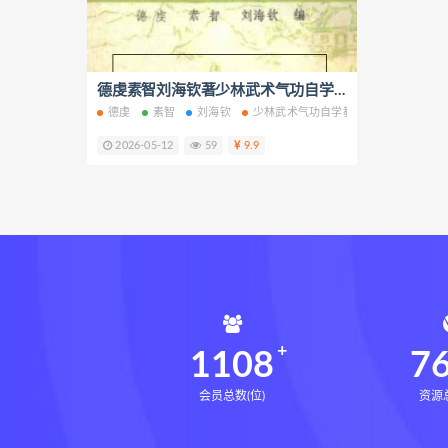
寻龙点穴高级班课程
水沐
九宫八卦指针
世道天机预测
青乌居士
实用命理学
德虔素智刘海钦著少林武术气功自学教材上下册电子书pdf百度网盘下载学习
财富
德虔
素智
刘海钦
少林武术气功自学教材
少林武术气
生命密码高级解读师网盘
生
2026-05-12
59
9.9
相理衡真十卷点校本pdf
相理
住宅环境疾病诊断实操全书网盘
住宅环境疾病诊断实操全书
盲派八字宫位做功断法下载
盲派八字宫位做功断法
鬼谷子
灰色生存下载
灰色生存网盘
1108
7
会员总数(位)
资源总