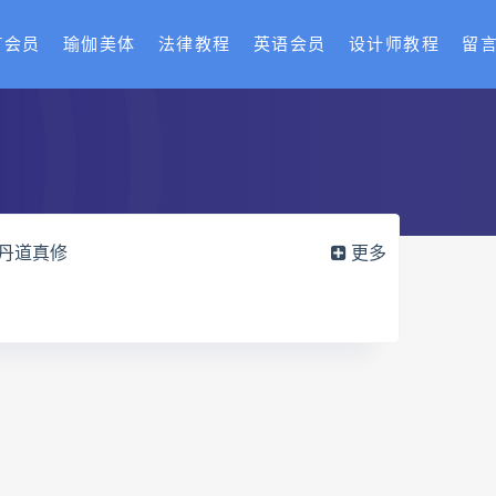
T会员
瑜伽美体
法律教程
英语会员
设计师教程
留
丹道真修
更多
御医槌疗术网盘
宫廷御医槌疗术
赵建新脐针通关导引术面授班
训
长卿老师闲者读书会
疑全书网盘
六爻万象答疑全书pdf
导册网盘
道家八字化解指导册pdf
实例网盘
过三关与做功实例pdf
穴高级班课程网盘