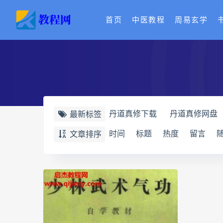
首页
中医教程
周易玄学
丹道真修下载
丹道真修网盘
最新标签
赵氏寻因断根速效通经术下载
时间
标题
热度
留言
文章排序
赵书曦宫廷御医槌疗术
脐针
开元针灸下载
开元针灸网盘
长卿老师课程合集长卿老师奇门
六爻万象答疑全书电子书
六
道家八字化解指导册电子书
过三关与做功实例电子书
过