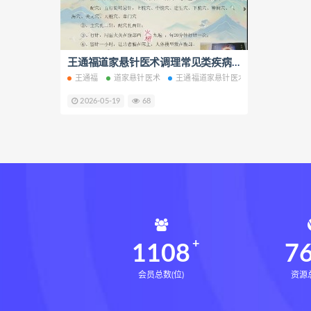
生命密码高级解读师网盘
生
相理衡真十卷点校本pdf
相理
住宅环境疾病诊断实操全书网盘
王通福道家悬针医术调理常见类疾病线上4天网课百度网盘下载学习
王通福
道家悬针医术
王通福道家悬针医术
王通福道家悬
住宅环境疾病诊断实操全书
2026-05-19
68
盲派八字宫位做功断法下载
盲派八字宫位做功断法
鬼谷子
灰色生存下载
灰色生存网盘
张富源结构塑形术下载
张富
王氏千金揉骨术下载
王氏千
咏春五行气道术网盘
咏春五
28天驾驭食欲训练营网盘
2
1108
7
会员总数(位)
资源总