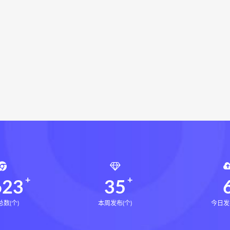
命密码高级解读师
弈涵老师
相理衡真十卷点校本下载
衡真十卷点校本电子书
相理衡真十卷点校本
陳釗
住宅
住宅环境疾病诊断实操全书pdf
住宅环境疾病诊断实操全
针医术网盘
王通福道家悬针医术下载
风水道医
道统下载
道统网盘
道统pdf
道统电子书
盲派八字宫位做功断法网盘
盲派八字宫位做功断法pdf
盲
的局epub下载
鬼谷子的局epub网盘
鬼谷子的局epub
灰色生存pdf
灰色生存电子书
灰色生存
灰色生存中
源结构塑形术网盘
张富源结构塑形术线下课
张富源结构塑
金揉骨术网盘
王氏千金揉骨术
王三锤王氏千金揉骨术
行气道术
由清风咏春五行气道术
由清风
28天驾驭食欲
8天驾驭食欲训练营
623
35
数(个)
本周发布(个)
今日发