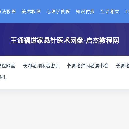
书法教程
美术教程
心理学教程
知识付费
生活相关
I
王通福道家悬针医术网盘-启杰教程网
课程网盘
长卿老师闲者密训
长卿老师闲者读书会
长卿
全书下载
六爻万象答疑全书网盘
六爻万象答疑全书pdf
随机
化解指导册下载
道家八字化解指导册网盘
道家八字化解指导
与做功实例下载
过三关与做功实例网盘
过三关与做功实例p
龙点穴高级班课程下载
寻龙点穴高级班课程网盘
寻龙点
网盘
辰南择吉日
九宫八卦指针下载
九宫八卦指针网盘
机预测学网盘
世道天机预测学pdf
世道天机预测学电子书
术下载
财富显化的道法术网盘
财富显化的道法术
生命