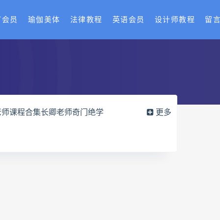
T会员
瑜伽美体
法律教程
英语会员
设计师教程
留
老师课程合集长卿老师奇门绝学
更多
六爻万象答疑全书电子书
册pdf
道家八字化解指导册电子书
df
过三关与做功实例电子书
穴高级班课程
水沐
九宫八卦指针
世道天机预测学
青乌居士
密码高级解读师下载