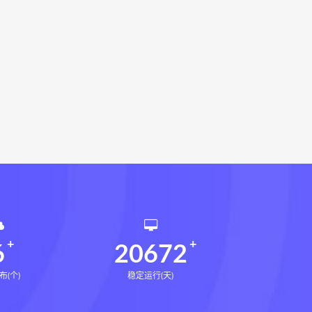
相理衡真十卷点校本网盘
环境疾病诊断实操全书下载
书电子书
望气断病
五虚五实
道统
王爱品道统
王爱品
派八字宫位做功断法电子书
鬼谷子的局
鬼谷子的局:战国纵横
国历史中的生存游戏与权力博弈
形术线上课
张富源结构塑形术
王三锤
咏春五行气道术下载
训练营下载
6
20672
布(个)
稳定运行(天)