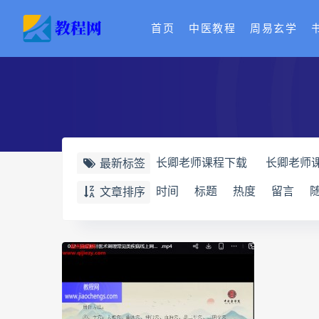
首页
中医教程
周易玄学
长卿老师课程下载
长卿老师
最新标签
长卿老师课程
六爻万象答疑
时间
标题
热度
留言
文章排序
六爻万象答疑全书
道家八字
道家八字化解指导册
过三关
过三关与做功实例
归一
寻
辰南择吉日下载
辰南择吉日
世道天机预测学下载
世道天
实用命理学
财富显化的道法