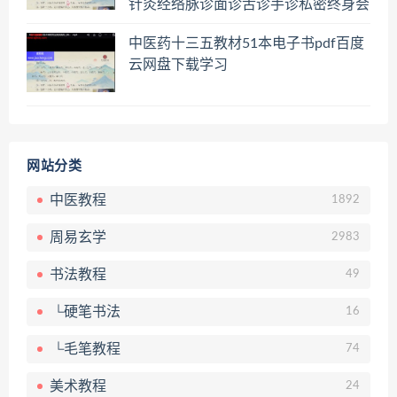
针灸经络脉诊面诊舌诊手诊私密终身会
员百度网盘共享群
中医药十三五教材51本电子书pdf百度
云网盘下载学习
网站分类
中医教程
1892
周易玄学
2983
书法教程
49
└硬笔书法
16
└毛笔教程
74
美术教程
24