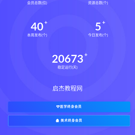
会员总数(位)
资源总数(个)
40
5
本周发布(个)
今日发布(个)
20673
稳定运行(天)
启杰教程网
医学终身会员
美术终身会员