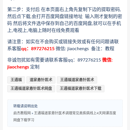
第二步：支付后 在本页面右上角先复制下边的提取密码,
然后点下载,会打开百度网盘链接地址 输入刚才复制的密
码 然后将文件选中保存到自己的百度网盘,就可以在手机
上,电视上,电脑上随时在线免费观看
请注意：如实在不会购买或链接失效或有任何问题请联
系客服
qq：897276215
微信: jiaochengs 备注：教程
非诚勿扰如有需要请联系客服qq：897276215
微信:
jiaochengs
定制
王通福
道家悬针医术
王通福道家悬针医术
王通福道家悬针医术网盘
王通福道家悬针医术下载
转载请说明出处
启杰教程网
»
王通福道家悬针医术调理常见类疾病线上4天网课百度
网盘下载学习