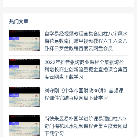
热门文章
自学易经视频教程全集套四柱八字风水
梅花易数奇门遁甲视频教程六壬六爻八
卦择日罗盘教程百度云网盘会员
2022年抖音张琦商业课程全集张琦盈
利增长商业创新流量掘金直播课合集百
度云网盘下载学习
刘守刚《中华帝国财政30讲》音频课
程课件完结百度网盘下载学习
尚德朱昱易朴国学进阶课易理四柱八字
奇门梅花风水视频课程合集百度云网盘
下载学习