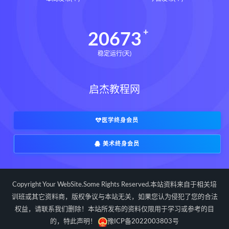
道家八字化解指导册pdf
道家八字化解指导册电子书
20673
道家八字化解指导册
稳定运行(天)
过三关与做功实例下载
过三关与做功实例网盘
启杰教程网
过三关与做功实例pdf
过三关与做功实例电子书
过三关与做功实例
归一
医学终身会员
寻龙点穴高级班课程下载
美术终身会员
寻龙点穴高级班课程网盘
寻龙点穴高级班课程
水沐
辰南择吉日下载
辰南择吉日网盘
Copyright Your WebSite.Some Rights Reserved.本站资料来自于相关培
辰南择吉日
九宫八卦指针下载
训班或其它资料商，版权争议与本站无关，如果您认为侵犯了您的合法
权益，请联系我们删除！本站所发布的资料仅限用于学习或参考的目
九宫八卦指针网盘
九宫八卦指针
的，特此声明！
豫ICP备2022003803号
世道天机预测学下载