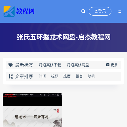
登录
张氏五环磐龙术网盘-启杰教程网
最新标签
丹道真修下载
丹道真修网盘
更多
丹道真修养生术
丹道真修合集
文章排序
时间
标题
热度
留言
随机
丹道真修初中高级班
丹道真修
赵氏寻因断根速效通经术下载
赵氏寻因断根速效通经术网盘
宫廷御医槌疗术下载
宫廷御医槌疗术网盘
宫廷御医槌疗术
赵书曦宫廷御医槌疗术