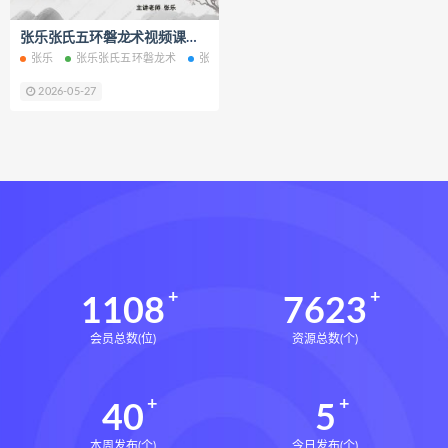
脐针通关导引术下载
张乐张氏五环磐龙术视频课程22集百度网盘下载学习
脐针通关导引术网盘
脐针通关导引术
张乐
张乐张氏五环磐龙术
张氏五环磐龙术
张氏五环磐龙术网盘
张氏
赵建新脐针通关导引术面授班
2026-05-27
开元针灸下载
开元针灸网盘
长卿老师课程下载
长卿老师课程网盘
长卿老师闲者密训
长卿老师闲者读书会
长卿老师课程合集长卿老师奇门绝学
长卿老师课程
六爻万象答疑全书下载
六爻万象答疑全书网盘
1108
7623
六爻万象答疑全书pdf
会员总数(位)
资源总数(个)
六爻万象答疑全书电子书
六爻万象答疑全书
40
5
道家八字化解指导册下载
道家八字化解指导册网盘
本周发布(个)
今日发布(个)