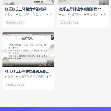
静观自我关怀电子书
静观自我关怀
张乐张氏五环磐龙术视频课程22集百度网盘下载学习
张乐五行排罐术视频课程29集中医罐诊教程百度网盘下载学习
静观自我关怀勇敢爱自己的51项练习
张乐
张乐张氏五环磐龙术
张氏五环磐龙术
张乐五行排罐术
张氏五环磐龙术网盘
中医罐诊
张乐
张氏
克里斯汀内夫
数据化决策2.0下载
2026-05-27
2024-07-23
数据化决策2.0网盘
数据化决策2.0epub
数据化决策2.0mobi
数据化决策2.0pdf
数据化决策2.0电子书
数据化决策2.0
约恩里塞根
写你想读的文章下载
张乐张氏徒手整塑高级班视频课程103集徒手整形教程百度网盘下载学习
写你想读的文章网盘
张乐
张氏徒手整塑高级班
徒手整形教程
徒手整形
徒手整塑
写你想读的文章epub
2023-03-08
写你想读的文章mobi
写你想读的文章pdf
写你想读的文章电子书
写你想读的文章