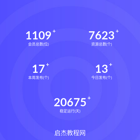
写你想读的文章改变人生的简洁写作法
田中泰延
让一切如你所愿下载
让一切如你所愿网盘
1109
7623
让一切如你所愿epub
会员总数(位)
资源总数(个)
让一切如你所愿mobi
让一切如你所愿pdf
让一切如你所愿电子书
17
13
如何在任何情 况下拥有控制力和影响力
本周发布(个)
今日发布(个)
让一切如你所愿
大卫J利伯曼
思维羽球思维系统课下载
20675
思维羽球思维系统课网盘
郑思维羽球思维系统课
郑思维
稳定运行(天)
建炎南渡下载
建炎南渡网盘
建炎南渡epub
建炎南渡mobi
启杰教程网
建炎南渡pdf
建炎南渡电子书