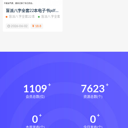
脐针通关导引术下载
盲派八字全套22本电子书pdf百度网盘下载学习
脐针通关导引术网盘
脐针通关导引术
盲派八字全套22本
盲派八字全套
盲派八字全套电子书
盲派八字全套PDF
赵建新脐针通关导引术面授班
2026-06-02
18.8
开元针灸下载
开元针灸网盘
长卿老师课程下载
长卿老师课程网盘
长卿老师闲者密训
长卿老师闲者读书会
长卿老师课程合集长卿老师奇门绝学
长卿老师课程
六爻万象答疑全书下载
六爻万象答疑全书网盘
1109
7623
六爻万象答疑全书pdf
会员总数(位)
资源总数(个)
六爻万象答疑全书电子书
六爻万象答疑全书
0
0
道家八字化解指导册下载
道家八字化解指导册网盘
本周发布(个)
今日发布(个)