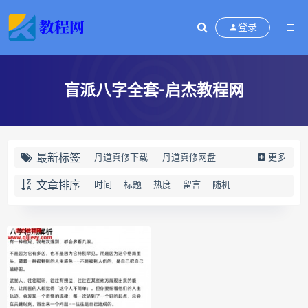
登录
盲派八字全套-启杰教程网
最新标签
丹道真修下载
丹道真修网盘
更多
丹道真修养生术
丹道真修合集
文章排序
时间
标题
热度
留言
随机
丹道真修初中高级班
丹道真修
赵氏寻因断根速效通经术下载
赵氏寻因断根速效通经术网盘
宫廷御医槌疗术下载
宫廷御医槌疗术网盘
宫廷御医槌疗术
赵书曦宫廷御医槌疗术