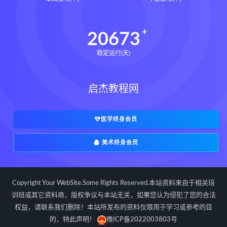
道家八字化解指导册pdf
道家八字化解指导册电子书
20673
道家八字化解指导册
稳定运行(天)
过三关与做功实例下载
过三关与做功实例网盘
启杰教程网
过三关与做功实例pdf
过三关与做功实例电子书
过三关与做功实例
归一
医学终身会员
寻龙点穴高级班课程下载
美术终身会员
寻龙点穴高级班课程网盘
寻龙点穴高级班课程
水沐
辰南择吉日下载
辰南择吉日网盘
Copyright Your WebSite.Some Rights Reserved.本站资料来自于相关培
辰南择吉日
九宫八卦指针下载
训班或其它资料商，版权争议与本站无关，如果您认为侵犯了您的合法
权益，请联系我们删除！本站所发布的资料仅限用于学习或参考的目
九宫八卦指针网盘
九宫八卦指针
的，特此声明！
豫ICP备2022003803号
世道天机预测学下载