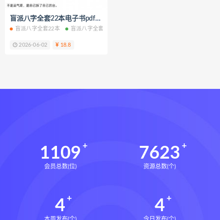
王氏中药外治疗法面授系统课下载
盲派八字全套22本电子书pdf百度网盘下载学习
王氏中药外治疗法面授系统课网盘
盲派八字全套22本
盲派八字全套
盲派八字全套电子书
盲派八字全套PDF
王氏中药外治疗法面授系统课
2026-06-02
18.8
丹道真修下载
丹道真修网盘
丹道真修养生术
丹道真修合集
丹道真修初中高级班
丹道真修
赵氏寻因断根速效通经术下载
赵氏寻因断根速效通经术网盘
宫廷御医槌疗术下载
宫廷御医槌疗术网盘
宫廷御医槌疗术
1109
7623
赵书曦宫廷御医槌疗术
会员总数(位)
资源总数(个)
脐针通关导引术下载
脐针通关导引术网盘
脐针通关导引术
4
4
赵建新脐针通关导引术面授班
开元针灸下载
开元针灸网盘
本周发布(个)
今日发布(个)