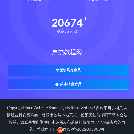
长卿老师课程下载
长卿老师课程网盘
长卿老师闲者密训
20674
长卿老师闲者读书会
稳定运行(天)
长卿老师课程合集长卿老师奇门绝学
长卿老师课程
六爻万象答疑全书下载
启杰教程网
六爻万象答疑全书网盘
六爻万象答疑全书pdf
六爻万象答疑全书电子书
医学终身会员
六爻万象答疑全书
美术终身会员
道家八字化解指导册下载
道家八字化解指导册网盘
道家八字化解指导册pdf
Copyright Your WebSite.Some Rights Reserved.本站资料来自于相关培
道家八字化解指导册电子书
训班或其它资料商，版权争议与本站无关，如果您认为侵犯了您的合法
权益，请联系我们删除！本站所发布的资料仅限用于学习或参考的目
道家八字化解指导册
的，特此声明！
豫ICP备2022003803号
过三关与做功实例下载