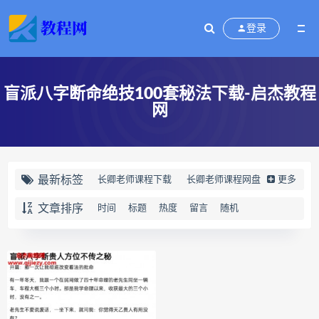
登录
盲派八字断命绝技100套秘法下载-启杰教程
网
最新标签
长卿老师课程下载
长卿老师课程网盘
更多
长卿老师闲者密训
文章排序
时间
标题
热度
留言
随机
长卿老师闲者读书会
长卿老师课程合集长卿老师奇门绝学
长卿老师课程
六爻万象答疑全书下载
六爻万象答疑全书网盘
六爻万象答疑全书pdf