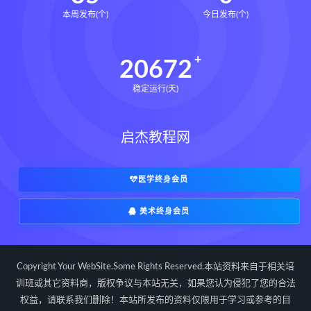
辰南择吉日下载
辰南择吉日网盘
本周发布(个)
今日发布(个)
辰南择吉日
九宫八卦指针下载
九宫八卦指针网盘
九宫八卦指针
20672
世道天机预测学下载
稳定运行(天)
世道天机预测学网盘
世道天机预测学pdf
启杰教程网
世道天机预测学电子书
世道天机预测学
青乌居士
实用命理学
财富显化的道法术下载
医学终身会员
财富显化的道法术网盘
美术终身会员
财富显化的道法术
生命密码高级解读师下载
生命密码高级解读师网盘
Copyright Your WebSite.Some Rights Reserved.本站资料来自于相关培
生命密码高级解读师
弈涵老师
训班或其它资料商，版权争议与本站无关，如果您认为侵犯了您的合法
权益，请联系我们删除！本站所发布的资料仅限用于学习或参考的目
相理衡真十卷点校本下载