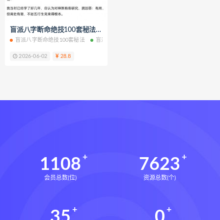
六爻万象答疑全书电子书
六爻万象答疑全书
盲派八字断命绝技100套秘法电子书pdf百度网盘下载学习
道家八字化解指导册下载
盲派八字断命绝技100套秘法
盲派八字断命绝技100套秘法电子书
盲派八字断
道家八字化解指导册网盘
2026-06-02
28.8
道家八字化解指导册pdf
道家八字化解指导册电子书
道家八字化解指导册
过三关与做功实例下载
过三关与做功实例网盘
过三关与做功实例pdf
过三关与做功实例电子书
1108
7623
过三关与做功实例
归一
会员总数(位)
资源总数(个)
寻龙点穴高级班课程下载
寻龙点穴高级班课程网盘
35
0
寻龙点穴高级班课程
水沐