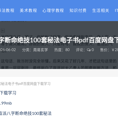
书法教程
美术教程
心理学教程
知识付费
生活相关
I
字断命绝技100套秘法电子书pdf百度网盘
026-06-02
分类：
周易玄学
热度：80
评论：
0
售价：￥28
套秘法电子书pdf百度网盘下载学习
盘下载学习
99mb
.盲派八字断命绝技100套秘法