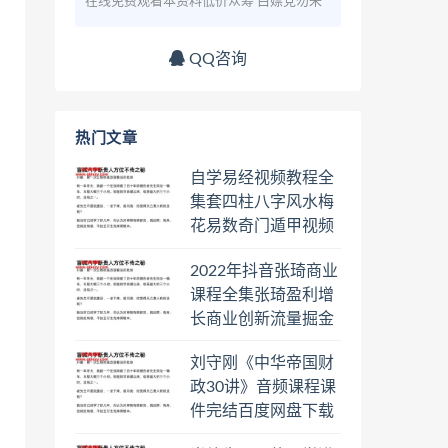
在线免费观看本资料低价众筹 白嫖党勿来
QQ咨询
热门文章
自学易经视频教程全
集套四柱八字风水梅
花易数奇门遁甲视频
教程六壬六爻八卦择
2022年抖音张琦商业
日罗盘教程百度云网
课程全集张琦盈利增
盘会员
长商业创新流量掘金
直播课合集百度云网
刘守刚《中华帝国财
盘下载学习
政30讲》音频课程课
件完结百度网盘下载
学习