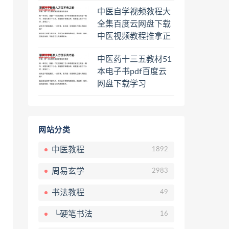
程熊逸讲透资治通鉴
中医自学视频教程大
一二三辑合集百度云
全集百度云网盘下载
网盘下载学习
中医视频教程推拿正
骨按摩美容整脊针灸
中医药十三五教材51
经络脉诊面诊舌诊手
本电子书pdf百度云
诊私密终身会员百度
网盘下载学习
网盘共享群
网站分类
中医教程
1892
周易玄学
2983
书法教程
49
└硬笔书法
16