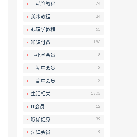
└毛笔教程
74
美术教程
24
心理学教程
65
知识付费
186
└小学会员
8
└初中会员
3
└高中会员
2
生活相关
1305
IT会员
12
瑜伽健身
39
法律会员
9