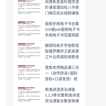
尚德朱昱易朴国学进
阶课易理四柱八字奇
门梅花风水视频课程
合集百度云网盘下载
面相手相电子书合集
学习
105册pdf面相电子书
手相电子书百度网盘
下载学习
跟保险高手学销售程
智雄罗魏学王妮吴晋
江叶云燕保险销售音
频教程合集百度云网
雪梨老师精品课三合
盘下载学习
一（自然拼读+国际
音标+口语发音）视
频课程百度云网盘下
熊逸讲透资治通鉴
载学习
1,2,3季合集熊逸讲透
资治通鉴全集音频课