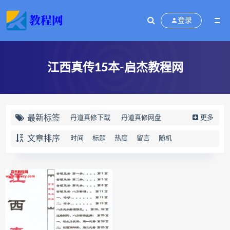
登录
江西真传15本-启杰教程网
最新标签
丹道真修下载
丹道真修网盘
更多
丹道真修养生术
丹道真修合集
文章排序
时间
标题
热度
留言
随机
丹道真修初中高级班
丹道真修
赵氏寻因断根速效通经术下载
赵氏寻因断根速效通经术网盘
宫廷御医槌疗术下载
宫廷御医槌疗术网盘
宫廷御医槌疗术
赵书曦宫廷御医槌疗术