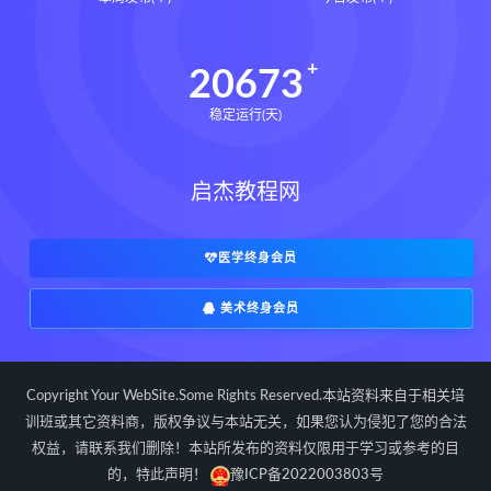
道家八字化解指导册pdf
道家八字化解指导册电子书
20673
道家八字化解指导册
稳定运行(天)
过三关与做功实例下载
过三关与做功实例网盘
启杰教程网
过三关与做功实例pdf
过三关与做功实例电子书
过三关与做功实例
归一
医学终身会员
寻龙点穴高级班课程下载
美术终身会员
寻龙点穴高级班课程网盘
寻龙点穴高级班课程
水沐
辰南择吉日下载
辰南择吉日网盘
Copyright Your WebSite.Some Rights Reserved.本站资料来自于相关培
辰南择吉日
九宫八卦指针下载
训班或其它资料商，版权争议与本站无关，如果您认为侵犯了您的合法
权益，请联系我们删除！本站所发布的资料仅限用于学习或参考的目
九宫八卦指针网盘
九宫八卦指针
的，特此声明！
豫ICP备2022003803号
世道天机预测学下载