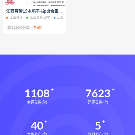
脐针通关导引术下载
江西真传15本电子书pdf合集百度网盘下载学习
脐针通关导引术网盘
脐针通关导引术
江西真传
江西真传15本
江西真传电子书
江西真传PDF
江西真传合集
赵建新脐针通关导引术面授班
2026-06-02
68
开元针灸下载
开元针灸网盘
长卿老师课程下载
长卿老师课程网盘
长卿老师闲者密训
长卿老师闲者读书会
长卿老师课程合集长卿老师奇门绝学
长卿老师课程
六爻万象答疑全书下载
六爻万象答疑全书网盘
1108
7623
六爻万象答疑全书pdf
会员总数(位)
资源总数(个)
六爻万象答疑全书电子书
六爻万象答疑全书
40
5
道家八字化解指导册下载
道家八字化解指导册网盘
本周发布(个)
今日发布(个)