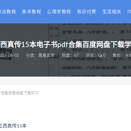
书法教程
美术教程
心理学教程
知识付费
生活相关
I
西真传15本电子书pdf合集百度网盘下载
026-06-02
分类：
周易玄学
热度：67
评论：
0
售价：￥6
df合集百度网盘下载学习
.江西真传15本