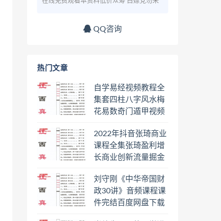
在线免费观看本资料低价众筹 白嫖党勿来
QQ咨询
热门文章
自学易经视频教程全
集套四柱八字风水梅
花易数奇门遁甲视频
教程六壬六爻八卦择
2022年抖音张琦商业
日罗盘教程百度云网
课程全集张琦盈利增
盘会员
长商业创新流量掘金
直播课合集百度云网
刘守刚《中华帝国财
盘下载学习
政30讲》音频课程课
件完结百度网盘下载
学习