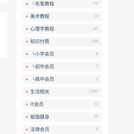
└毛笔教程
74
美术教程
24
心理学教程
65
知识付费
186
└小学会员
8
└初中会员
3
└高中会员
2
生活相关
1305
IT会员
12
瑜伽健身
39
法律会员
9