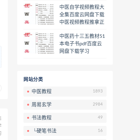
程熊逸讲透资治通鉴
中医自学视频教程大
一二三辑合集百度云
全集百度云网盘下载
网盘下载学习
中医视频教程推拿正
骨按摩美容整脊针灸
中医药十三五教材51
经络脉诊面诊舌诊手
本电子书pdf百度云
诊私密终身会员百度
网盘下载学习
网盘共享群
网站分类
中医教程
1893
周易玄学
2984
书法教程
49
篇
学
└硬笔书法
16
习