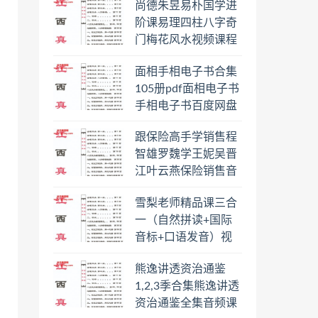
尚德朱昱易朴国学进
阶课易理四柱八字奇
门梅花风水视频课程
合集百度云网盘下载
面相手相电子书合集
学习
105册pdf面相电子书
手相电子书百度网盘
下载学习
跟保险高手学销售程
智雄罗魏学王妮吴晋
江叶云燕保险销售音
频教程合集百度云网
雪梨老师精品课三合
盘下载学习
一（自然拼读+国际
音标+口语发音）视
频课程百度云网盘下
熊逸讲透资治通鉴
载学习
1,2,3季合集熊逸讲透
资治通鉴全集音频课