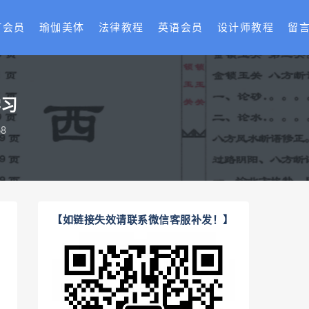
T会员
瑜伽美体
法律教程
英语会员
设计师教程
留
学习
8
【如链接失效请联系微信客服补发！】