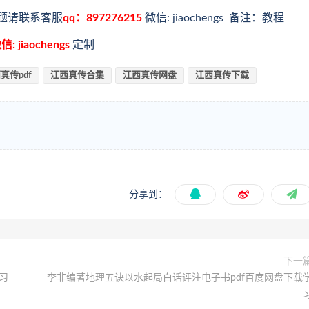
题请联系客服
qq：897276215
微信: jiaochengs 备注：教程
信: jiaochengs
定制
真传pdf
江西真传合集
江西真传网盘
江西真传下载
分享到：
下一
习
李非编著地理五诀以水起局白话评注电子书pdf百度网盘下载