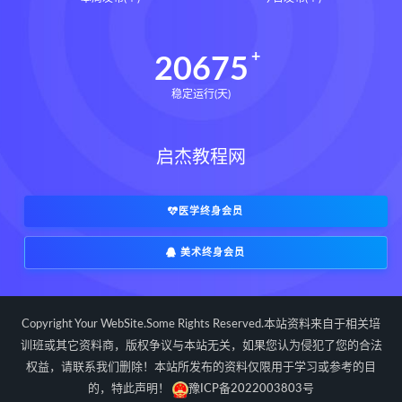
写你想读的文章改变人生的简洁写作法
田中泰延
让一切如你所愿下载
20675
让一切如你所愿网盘
稳定运行(天)
让一切如你所愿epub
让一切如你所愿mobi
启杰教程网
让一切如你所愿pdf
让一切如你所愿电子书
如何在任何情 况下拥有控制力和影响力
医学终身会员
让一切如你所愿
大卫J利伯曼
美术终身会员
思维羽球思维系统课下载
思维羽球思维系统课网盘
郑思维羽球思维系统课
郑思维
Copyright Your WebSite.Some Rights Reserved.本站资料来自于相关培
建炎南渡下载
建炎南渡网盘
训班或其它资料商，版权争议与本站无关，如果您认为侵犯了您的合法
权益，请联系我们删除！本站所发布的资料仅限用于学习或参考的目
建炎南渡epub
建炎南渡mobi
的，特此声明！
豫ICP备2022003803号
建炎南渡pdf
建炎南渡电子书