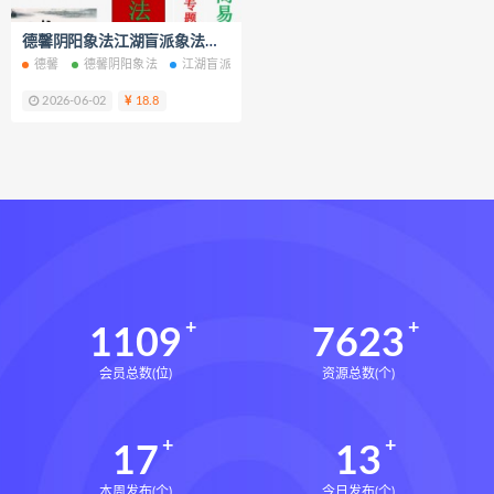
静观自我关怀电子书
静观自我关怀
德馨阴阳象法江湖盲派象法真宗婚姻专题从业弟子班教材106页打印版电子书pdf百度网盘下载学习
静观自我关怀勇敢爱自己的51项练习
德馨
德馨阴阳象法
江湖盲派象法
真宗婚姻专题
德馨阴阳象法从业弟
克里斯汀内夫
数据化决策2.0下载
2026-06-02
18.8
数据化决策2.0网盘
数据化决策2.0epub
数据化决策2.0mobi
数据化决策2.0pdf
数据化决策2.0电子书
数据化决策2.0
约恩里塞根
写你想读的文章下载
写你想读的文章网盘
1109
7623
写你想读的文章epub
会员总数(位)
资源总数(个)
写你想读的文章mobi
写你想读的文章pdf
17
13
写你想读的文章电子书
写你想读的文章
本周发布(个)
今日发布(个)