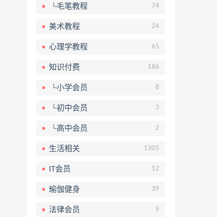
└毛笔教程
74
美术教程
24
心理学教程
65
知识付费
186
└小学会员
8
└初中会员
3
└高中会员
2
生活相关
1305
IT会员
12
瑜伽健身
39
法律会员
9