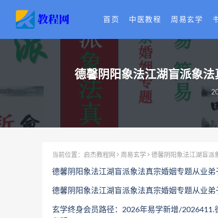
首页
中医教程
周易玄学
德馨阴阳象法江湖盲派象法真
2
当前位置：
启杰教程网
周易玄学
德馨阴阳象法江湖盲派象
德馨阴阳象法江湖盲派象法真宗婚姻专题从业弟子
德馨阴阳象法江湖盲派象法真宗婚姻专题从业弟子班
玄学终身会员路径：2026年易学新增/20264