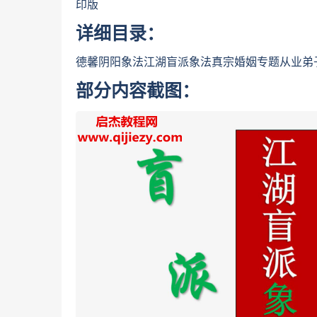
印版
详细目录：
德馨阴阳象法江湖盲派象法真宗婚姻专题从业弟子班
部分内容截图：