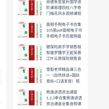
尚德朱昱易朴国学进
阶课易理四柱八字奇
门梅花风水视频课程
合集百度云网盘下载
面相手相电子书合集
学习
105册pdf面相电子书
手相电子书百度网盘
下载学习
跟保险高手学销售程
智雄罗魏学王妮吴晋
江叶云燕保险销售音
频教程合集百度云网
雪梨老师精品课三合
盘下载学习
一（自然拼读+国际
音标+口语发音）视
频课程百度云网盘下
熊逸讲透资治通鉴
载学习
1,2,3季合集熊逸讲透
资治通鉴全集音频课