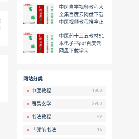
程熊逸讲透资治通鉴
中医自学视频教程大
一二三辑合集百度云
全集百度云网盘下载
网盘下载学习
篇
中医视频教程推拿正
习
骨按摩美容整脊针灸
中医药十三五教材51
经络脉诊面诊舌诊手
本电子书pdf百度云
诊私密终身会员百度
网盘下载学习
网盘共享群
网站分类
中医教程
1888
周易玄学
2983
书法教程
49
└硬笔书法
16