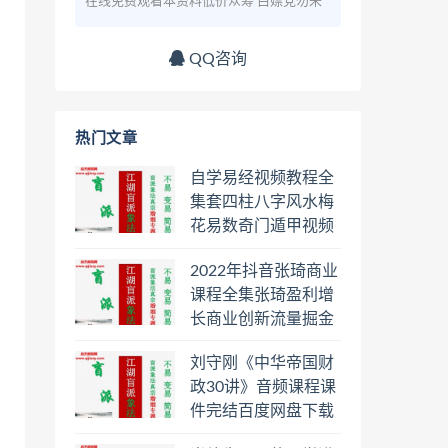
在线免费观看本资料低价众筹 白嫖党勿来
QQ咨询
热门文章
自学易经视频教程全
集套四柱八字风水梅
花易数奇门遁甲视频
教程六壬六爻八卦择
2022年抖音张琦商业
日罗盘教程百度云网
课程全集张琦盈利增
盘会员
长商业创新流量掘金
直播课合集百度云网
刘守刚《中华帝国财
盘下载学习
政30讲》音频课程课
件完结百度网盘下载
学习