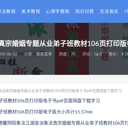
书法教程
美术教程
心理学教程
知识付费
生活相关
I
宗婚姻专题从业弟子班教材106页打印版
026-06-02
分类：
周易玄学
热度：70
评论：
0
售价：￥18
法真宗婚姻专题从业弟子班教材106页打印版电子书pdf百度网盘下载学习
班教材106页打印版电子书pdf百度网盘下载学习
教材106页打印版电子版大小共计15.57mb
11.德馨阴阳象法江湖盲派象法真宗婚姻专题从业弟子班教材106页