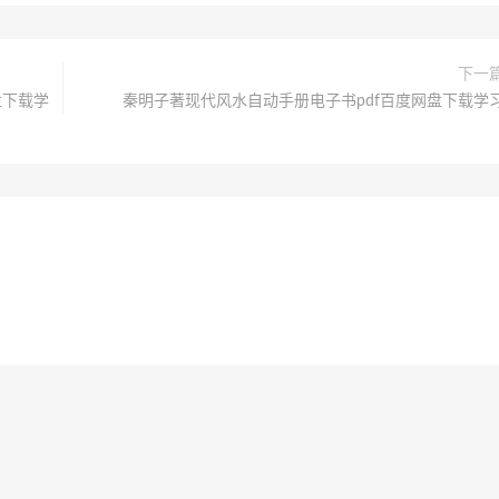
下一
盘下载学
秦明子著现代风水自动手册电子书pdf百度网盘下载学