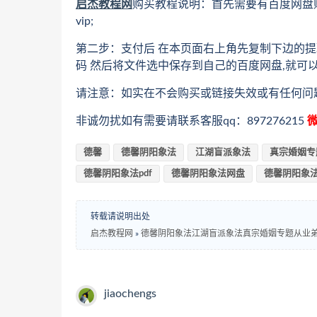
启杰教程网
购买教程说明：首先需要有百度网盘
vip;
第二步：支付后 在本页面右上角先复制下边的提
码 然后将文件选中保存到自己的百度网盘,就可
请注意：如实在不会购买或链接失效或有任何问
非诚勿扰如有需要请联系客服qq：897276215
微
德馨
德馨阴阳象法
江湖盲派象法
真宗婚姻专
德馨阴阳象法pdf
德馨阴阳象法网盘
德馨阴阳象
转载请说明出处
启杰教程网
»
德馨阴阳象法江湖盲派象法真宗婚姻专题从业弟子
jiaochengs