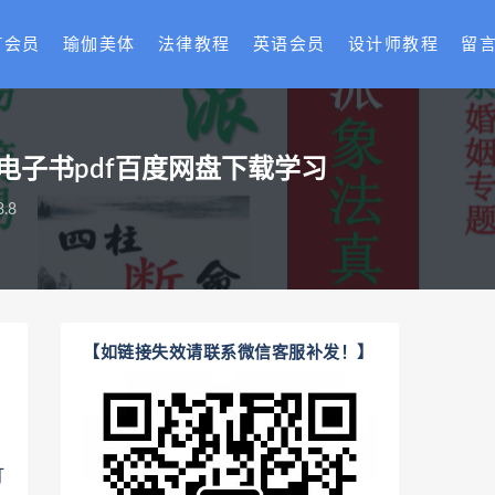
T会员
瑜伽美体
法律教程
英语会员
设计师教程
留
电子书pdf百度网盘下载学习
.8
【如链接失效请联系微信客服补发！】
打