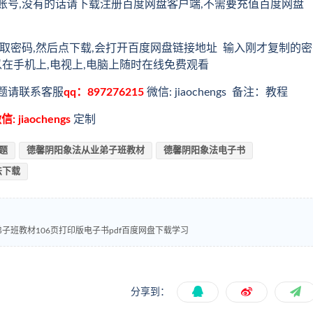
账号,没有的话请下载注册百度网盘客户端,不需要充值百度网盘
取密码,然后点下载,会打开百度网盘链接地址 输入刚才复制的密
以在手机上,电视上,电脑上随时在线免费观看
题请联系客服
qq：897276215
微信: jiaochengs 备注：教程
信: jiaochengs
定制
题
德馨阴阳象法从业弟子班教材
德馨阴阳象法电子书
法下载
班教材106页打印版电子书pdf百度网盘下载学习
分享到：