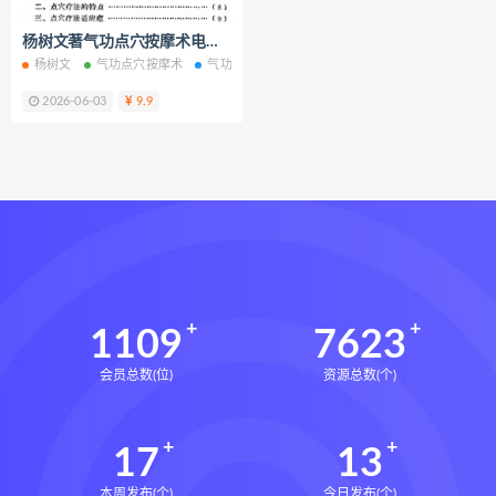
静观自我关怀电子书
静观自我关怀
杨树文著气功点穴按摩术电子书pdf百度网盘下载学习
静观自我关怀勇敢爱自己的51项练习
杨树文
气功点穴按摩术
气功点穴按摩术电子书
气功点穴按摩术PDF
克里斯汀内夫
数据化决策2.0下载
2026-06-03
9.9
数据化决策2.0网盘
数据化决策2.0epub
数据化决策2.0mobi
数据化决策2.0pdf
数据化决策2.0电子书
数据化决策2.0
约恩里塞根
写你想读的文章下载
写你想读的文章网盘
1109
7623
写你想读的文章epub
会员总数(位)
资源总数(个)
写你想读的文章mobi
写你想读的文章pdf
17
13
写你想读的文章电子书
写你想读的文章
本周发布(个)
今日发布(个)