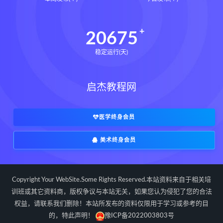
写你想读的文章改变人生的简洁写作法
田中泰延
让一切如你所愿下载
20675
让一切如你所愿网盘
稳定运行(天)
让一切如你所愿epub
让一切如你所愿mobi
启杰教程网
让一切如你所愿pdf
让一切如你所愿电子书
如何在任何情 况下拥有控制力和影响力
医学终身会员
让一切如你所愿
大卫J利伯曼
美术终身会员
思维羽球思维系统课下载
思维羽球思维系统课网盘
郑思维羽球思维系统课
郑思维
Copyright Your WebSite.Some Rights Reserved.本站资料来自于相关培
建炎南渡下载
建炎南渡网盘
训班或其它资料商，版权争议与本站无关，如果您认为侵犯了您的合法
权益，请联系我们删除！本站所发布的资料仅限用于学习或参考的目
建炎南渡epub
建炎南渡mobi
的，特此声明！
豫ICP备2022003803号
建炎南渡pdf
建炎南渡电子书