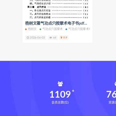
寻龙点穴高级班课程
水沐
九宫八卦指针
世道天机预测
青乌居士
实用命理学
杨树文著气功点穴按摩术电子书pdf百度网盘下载学习
财富
杨树文
气功点穴按摩术
气功点穴按摩术电子书
气功点穴
生命密码高级解读师网盘
生
2026-06-03
64
9.9
相理衡真十卷点校本pdf
相理
住宅环境疾病诊断实操全书网盘
住宅环境疾病诊断实操全书
盲派八字宫位做功断法下载
盲派八字宫位做功断法
鬼谷子
灰色生存下载
灰色生存网盘
1109
7
会员总数(位)
资源总