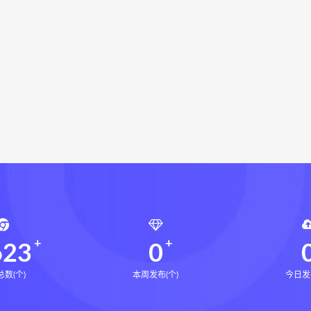
辰南择吉日下载
辰南择吉日网盘
辰南择吉日
九宫八卦
学下载
世道天机预测学网盘
世道天机预测学pdf
世道天
显化的道法术下载
财富显化的道法术网盘
财富显化的道
按摩术PDF
气功点穴按摩术网盘
气功点穴按摩术下载
命密码高级解读师
弈涵老师
相理衡真十卷点校本下载
衡真十卷点校本电子书
相理衡真十卷点校本
陳釗
住宅
住宅环境疾病诊断实操全书pdf
住宅环境疾病诊断实操全
风水道医
道统下载
道统网盘
道统pdf
道统电子书
盲派八字宫位做功断法网盘
盲派八字宫位做功断法pdf
盲
的局epub下载
鬼谷子的局epub网盘
鬼谷子的局epub
灰色生存pdf
灰色生存电子书
灰色生存
灰色生存中
623
0
数(个)
本周发布(个)
今日发