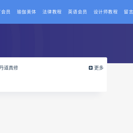
T会员
瑜伽美体
法律教程
英语会员
设计师教程
留
丹道真修
更多
御医槌疗术网盘
宫廷御医槌疗术
赵建新脐针通关导引术面授班
训
长卿老师闲者读书会
疑全书网盘
六爻万象答疑全书pdf
导册网盘
道家八字化解指导册pdf
实例网盘
过三关与做功实例pdf
穴高级班课程网盘