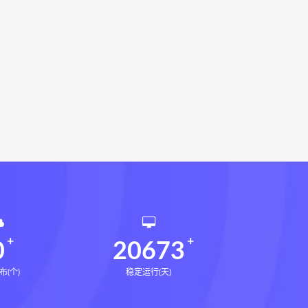
指针下载
九宫八卦指针网盘
机预测学电子书
世道天机预测学
法术
生命密码高级解读师下载
相理衡真十卷点校本网盘
环境疾病诊断实操全书下载
书电子书
望气断病
五虚五实
道统
王爱品道统
王爱品
派八字宫位做功断法电子书
鬼谷子的局
鬼谷子的局:战国纵横
国历史中的生存游戏与权力博弈
0
20673
布(个)
稳定运行(天)