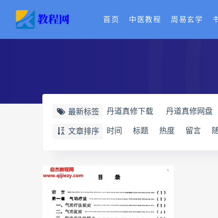
首页
中医教程
周易玄学
丹道真修下载
丹道真修网盘
最新标签
赵氏寻因断根速效通经术下载
时间
标题
热度
留言
文章排序
赵书曦宫廷御医槌疗术
脐针
开元针灸下载
开元针灸网盘
长卿老师课程合集长卿老师奇门
六爻万象答疑全书电子书
六
道家八字化解指导册电子书
过三关与做功实例电子书
过