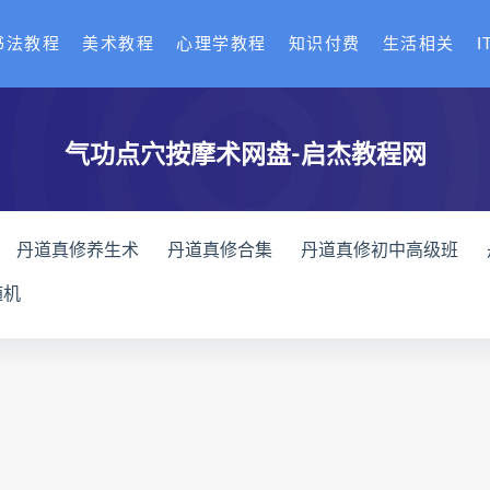
书法教程
美术教程
心理学教程
知识付费
生活相关
I
气功点穴按摩术网盘-启杰教程网
丹道真修养生术
丹道真修合集
丹道真修初中高级班
赵氏寻因断根速效通经术网盘
宫廷御医槌疗术下载
宫廷
随机
通关导引术下载
脐针通关导引术网盘
脐针通关导引术
长卿老师课程下载
长卿老师课程网盘
长卿老师闲者密
绝学
长卿老师课程
六爻万象答疑全书下载
六爻万象答
爻万象答疑全书
道家八字化解指导册下载
道家八字化解指
道家八字化解指导册
过三关与做功实例下载
过三关与做功
三关与做功实例
归一
寻龙点穴高级班课程下载
寻龙点